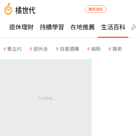
購買課程
退休理財
持續學習
在地推薦
生活百科
養生村
退休金
自書遺囑
補助
獨老