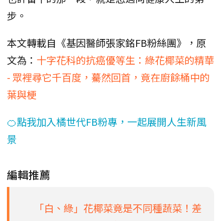
步。
本文轉載自《基因醫師張家銘FB粉絲團》，原
文為：
十字花科的抗癌優等生：綠花椰菜的精華
- 眾裡尋它千百度，驀然回首，竟在廚餘桶中的
葉與梗
🍊點我加入橘世代FB粉專，一起展開人生新風
景
編輯推薦
「白、綠」花椰菜竟是不同種蔬菜！差