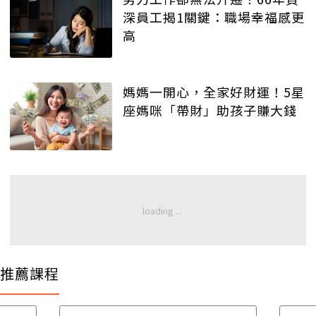
深員工揭1關鍵：職場幸福感更
高
媽媽一開心，全家好財運！5星
座媽咪「帶財」助孩子賺大錢
推薦課程