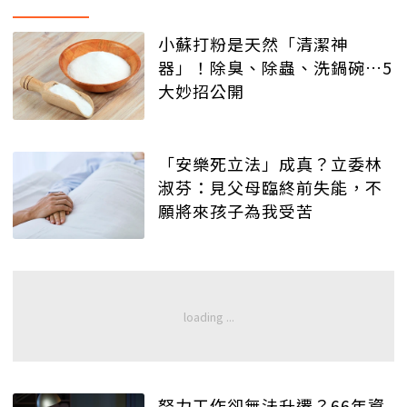
小蘇打粉是天然「清潔神
器」！除臭、除蟲、洗鍋碗…5
大妙招公開
「安樂死立法」成真？立委林
淑芬：見父母臨終前失能，不
願將來孩子為我受苦
努力工作卻無法升遷？66年資