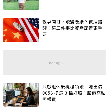
戰爭開打，錢變廢紙？教授提
醒：這三件事比資產配置更重
要！
只想退休後穩穩領錢！她出清
0056 換這 3 檔好股：股價高點
照樣買