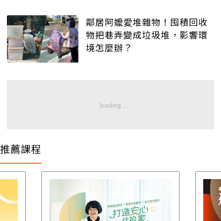
鄰居阿嬤愛堆雜物！囤積回收
物把巷弄變成垃圾堆，影響環
境怎麼辦？
推薦課程