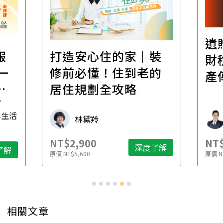
遺
報
打造安心住的家｜裝
財
一
修前必懂！住到老的
產
一
居住規劃全攻略
先
毒生活
林黛羚
NT$2,900
NT$
深度了解
了解
原價
NT$5,600
原價
N
相關文章