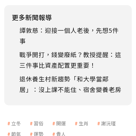
更多新聞報導
譚敦慈：迎接一個人老後，先想5件
事
戰爭開打，錢變廢紙？教授提醒：這
三件事比資產配置更重要！
退休養生村新趨勢「和大學當鄰
居」：沒上課不能住、宿舍變養老房
立冬
習俗
開運
生肖
謝沅瑾
節氣
運勢
貴人