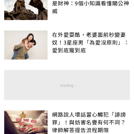
是財神：9個小知識看懂關公神
威
在外愛耍酷，老婆面前秒變妻
奴！3星座男「為愛沒原則」：
愛到底寵到底
網路說人壞話當心觸犯「誹謗
罪」！與妨害名譽有何不同？
律師解答提告流程期限