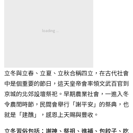
立冬與立春、立夏、立秋合稱四立，在古代社會
中是個重要的節日，這天皇帝會率領文武百官到
京城的北郊設壇祭祀。早期農業社會，一進入冬
令農閒時節，民間會舉行「謝平安」的祭典，也
就是「建醮」，感恩上天賜與豐收。
立冬習俗包括：謝神、祭祖、進補、包餃子、吃