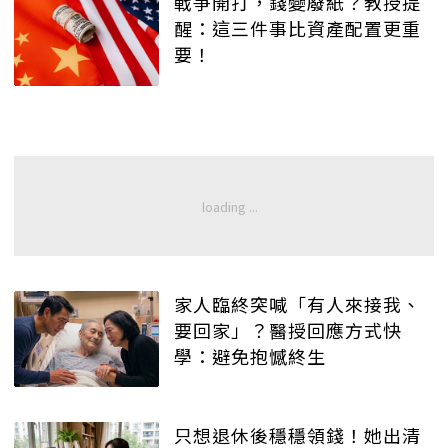
戰爭開打，錢變廢紙？教授提
醒：這三件事比資產配置更重
要！
家人臨終突喊「有人來接我、
要回家」？醫授回應方式快
學：避免抱憾終生
只想退休後穩穩領錢！她出清