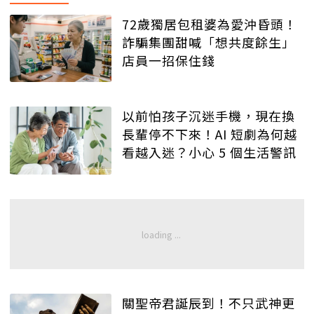
72歲獨居包租婆為愛沖昏頭！
詐騙集團甜喊「想共度餘生」
店員一招保住錢
以前怕孩子沉迷手機，現在換
長輩停不下來！AI 短劇為何越
看越入迷？小心 5 個生活警訊
關聖帝君誕辰到！不只武神更