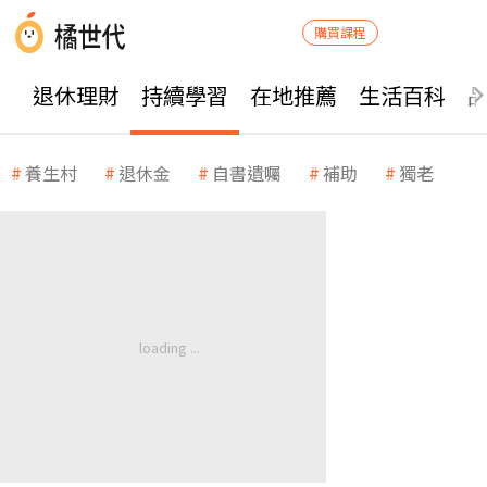
購買課程
退休理財
持續學習
在地推薦
生活百科
養生村
退休金
自書遺囑
補助
獨老