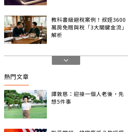
教科書級避稅案例！叔姪3600
萬房免贈與稅「3大關鍵金流」
解析
熱門文章
譚敦慈：迎接一個人老後，先
想5件事