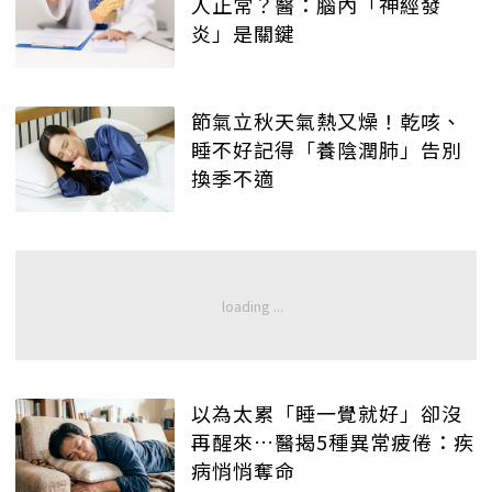
人正常？醫：腦內「神經發
炎」是關鍵
節氣立秋天氣熱又燥！乾咳、
睡不好記得「養陰潤肺」告別
換季不適
以為太累「睡一覺就好」卻沒
再醒來…醫揭5種異常疲倦：疾
病悄悄奪命