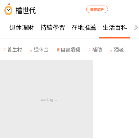
購買課程
退休理財
持續學習
在地推薦
生活百科
養生村
退休金
自書遺囑
補助
獨老