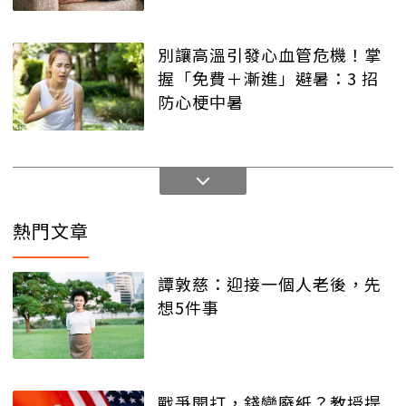
別讓高溫引發心血管危機！掌
握「免費＋漸進」避暑：3 招
防心梗中暑
熱門文章
譚敦慈：迎接一個人老後，先
想5件事
戰爭開打，錢變廢紙？教授提