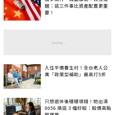
醒：這三件事比資產配置更重
要！
入住平價養生村！全台老人公
寓「政策型補助」最高打5折
只想退休後穩穩領錢！她出清
0056 換這 3 檔好股：股價高點
照樣買