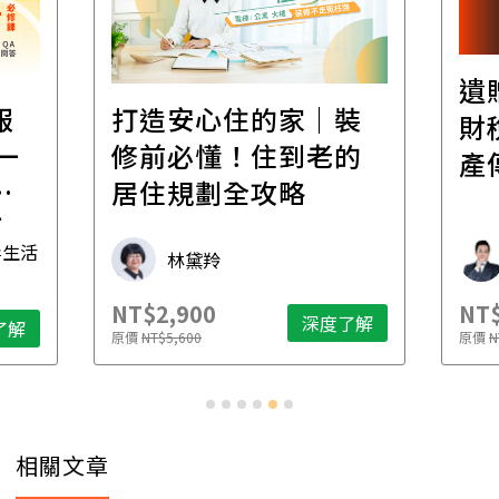
遺
報
打造安心住的家｜裝
財
一
修前必懂！住到老的
產
一
居住規劃全攻略
先
毒生活
林黛羚
NT$2,900
NT$
深度了解
了解
原價
NT$5,600
原價
N
相關文章