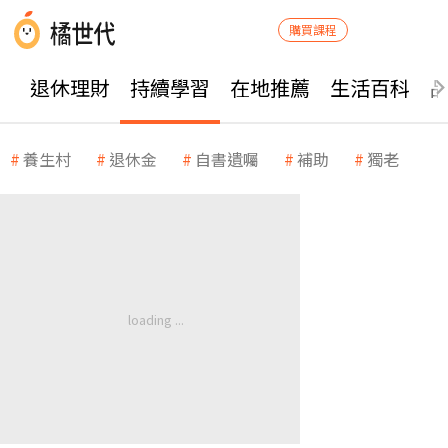
購買課程
退休理財
持續學習
在地推薦
生活百科
養生村
退休金
自書遺囑
補助
獨老