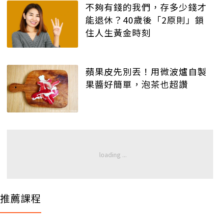
不夠有錢的我們，存多少錢才
能退休？40歲後「2原則」鎖
住人生黃金時刻
蘋果皮先別丟！用微波爐自製
果醬好簡單，泡茶也超讚
推薦課程