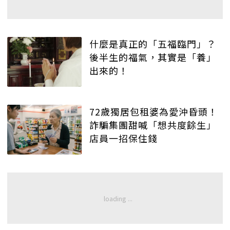
什麼是真正的「五福臨門」？
後半生的福氣，其實是「養」
出來的！
72歲獨居包租婆為愛沖昏頭！
詐騙集團甜喊「想共度餘生」
店員一招保住錢