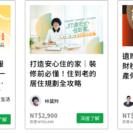
遺
報
打造安心住的家｜裝
財
一
修前必懂！住到老的
產
一
居住規劃全攻略
先
毒生活
林黛羚
NT$2,900
NT$
深度了解
了解
原價
NT$5,600
原價
N