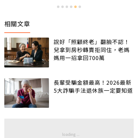
相關文章
說好「照顧終老」翻臉不認！
兒拿到房秒轉賣拒同住，老媽
媽用一招拿回700萬
長輩受騙金額最高！2026最新
5大詐騙手法退休族一定要知道