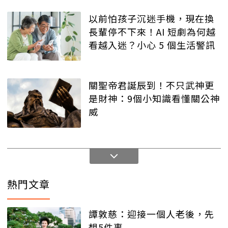
以前怕孩子沉迷手機，現在換
長輩停不下來！AI 短劇為何越
看越入迷？小心 5 個生活警訊
關聖帝君誕辰到！不只武神更
是財神：9個小知識看懂關公神
威
熱門文章
譚敦慈：迎接一個人老後，先
想5件事