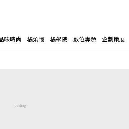
品味時尚
橘煩惱
橘學院
數位專題
企劃策展