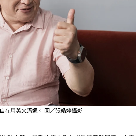
自在用英文溝通。 圖／張皓婷攝影