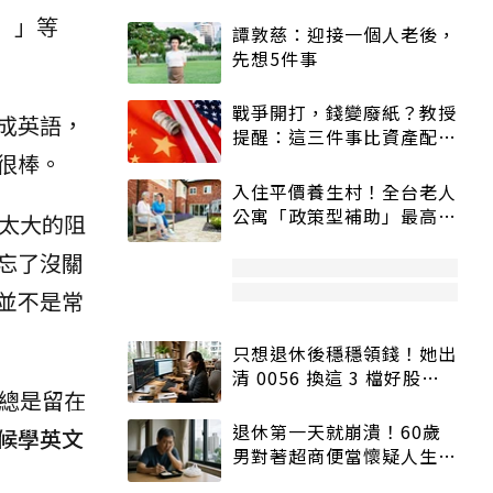
）」等
譚敦慈：迎接一個人老後，
先想5件事
戰爭開打，錢變廢紙？教授
成英語，
提醒：這三件事比資產配置
很棒。
更重要！
入住平價養生村！全台老人
公寓「政策型補助」最高打
太大的阻
5折
忘了沒關
並不是常
只想退休後穩穩領錢！她出
清 0056 換這 3 檔好股：
總是留在
股價高點照樣買
退休第一天就崩潰！60歲
候學英文
男對著超商便當懷疑人生
「一切好安靜」