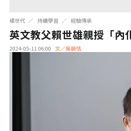
橘世代
持續學習
經驗傳承
英文教父賴世雄親授「內化
2024-05-11 06:00
文／吳韻恬