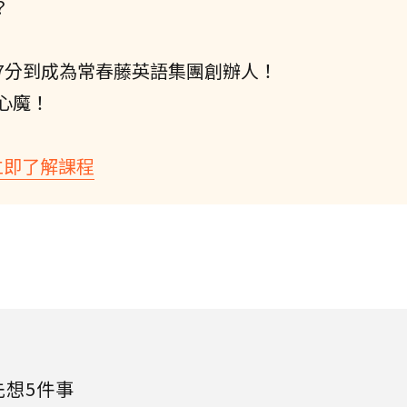
？
7分到成為常春藤英語集團創辦人！
心魔！
立即了解課程
先想5件事