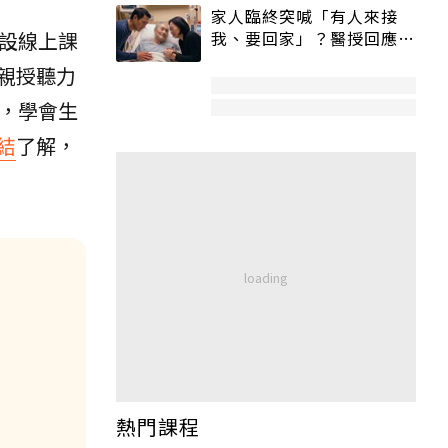
家人臨終突喊「有人來接
設線上課
我、要回家」？醫授回應方
式快學：避免抱憾終生
親授聽力
，學會生
結
了解，
熱門課程