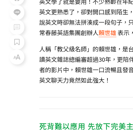
英文學了就是要用！不少熟齡在年
英文更熟悉了，卻對開口感到陌生
說英文時卻無法拼湊成一段句子，
常春藤英語集團創辦人
賴世雄
表示
人稱「教父級名師」的賴世雄，是
讀英文雜誌總編審超過30年，更陪
者的影片中，賴世雄一口流暢且發
英文聊天力竟然如此強大！
死背難以應用 先放下完美