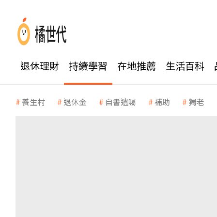
退休理財
持續學習
在地推薦
生活百科
養生村
退休金
自書遺囑
補助
獨老