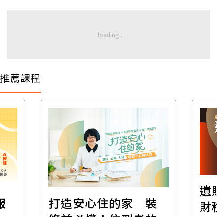
推薦課程
遺贈稅規劃直播課│
裝
百
財稅專家親授，讓資