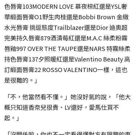
色唇膏103MODERN LOVE 慕夜棕紅還是YSL奢
華緞面唇膏O1野生肉桂還是Bobbi Brown 金緻
水光唇膏 挑逗態度Trailblazer還是Dior 迪奧超
完美持久唇膏879酒漬莓紅還是M.A.C 絲柔粉霧
唇釉997 OVER THE TAUPE還是NARS 特霧絲柔
持色唇膏137夕照暖紅還是Valentino Beauty 高
訂緞面唇膏22 ROSSO VALENTINO一樣，這也
是很難的。」
「不，他當然看不懂。」她沒好氣的說，「他大
概只知道香奈兒很貴、LV還好，愛馬仕買不
起。」
「沒關係啦，你也不一定看得懂對方有興趣的東