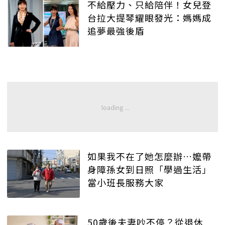
不給壓力、只給陪伴！女兒登
台拉大提琴耀眼發光：媽媽成
追夢最強後盾
如果我不在了她怎麼辦…嬤帶
身障孫女到日照「學過生活」
當小班長服務大家
50歲後夫妻吵不停？從退休