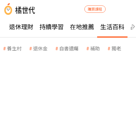
購買課程
退休理財
持續學習
在地推薦
生活百科
養生村
退休金
自書遺囑
補助
獨老