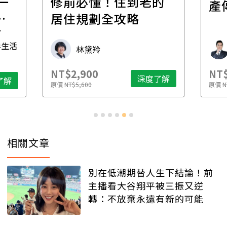
的
經
產傳承更有效率
年
財稅專家 朱家棟
NT$2,500
NT$
了解
深度了解
原價
NT$4,888
原價
N
相關文章
別在低潮期替人生下結論！前
主播看大谷翔平被三振又逆
轉：不放棄永遠有新的可能