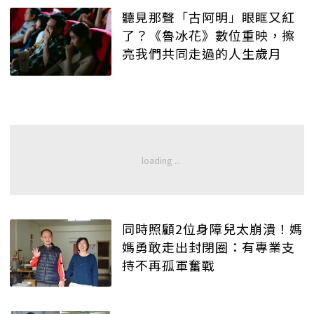
聽見那聲「古阿明」眼眶又紅
了？《魯冰花》數位重映，擦
亮我們共同走過的人生歲月
同時照顧2位身障兒太崩潰！媽
媽勇敢走出封閉圈：有專業支
持不再孤軍奮戰