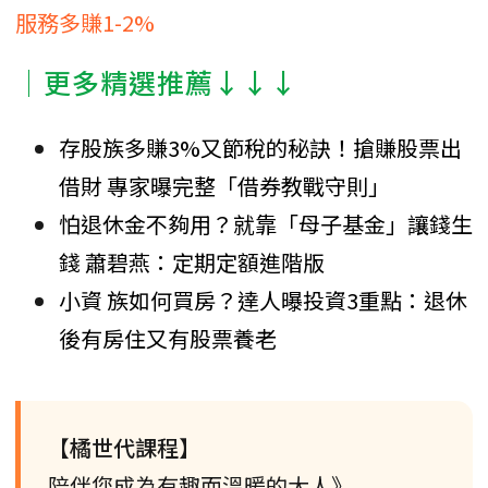
服務多賺1-2%
│更多精選推薦↓↓↓
存股族多賺3%又節稅的秘訣！搶賺股票出
借財 專家曝完整「借券教戰守則」
怕退休金不夠用？就靠「母子基金」讓錢生
錢 蕭碧燕：定期定額進階版
小資 族如何買房？達人曝投資3重點：退休
後有房住又有股票養老
【橘世代課程】
陪伴您成為有趣而溫暖的大人》