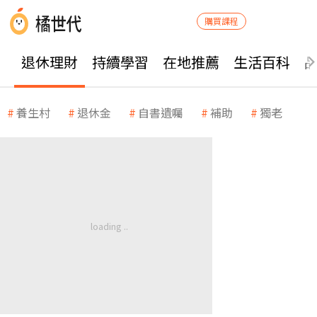
購買課程
退休理財
持續學習
在地推薦
生活百科
養生村
退休金
自書遺囑
補助
獨老