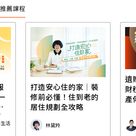
推薦課程
遺
報
打造安心住的家｜裝
財
一
修前必懂！住到老的
產
一
居住規劃全攻略
先
毒生活
林黛羚