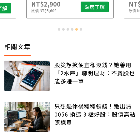
NT$2,900
NT$
深度了解
了解
原價
NT$5,600
原價
N
相關文章
股災想撿便宜卻沒錢？她善用
「2水庫」聰明理財：不賣股也
能多賺一筆
只想退休後穩穩領錢！她出清
0056 換這 3 檔好股：股價高點
照樣買