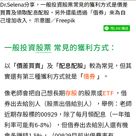
Dr.Selena分享，一般投資股票常見的獲利方式是價差
買賣及領取配息配股，另外還能透過「借券」來為自
己增加收入。 示意圖／Freepik
用LINE傳送
一般投資
股票
常見的獲利方式：
以
「價差買賣」
及
「配息配股」
較為常見，但其
實還有第三種獲利方式就是
「
借券
」
。
像老師會把自己想長期
存股
的股票或
ETF
，借
券出去給別人（股票出借給別人），舉例：老師
近期存股標的00929，除了每月領配息（一年殖
利率可能有6-8%），但借券出去給別人還有機
會多賺錢1.5%，（00929目前出借費率有