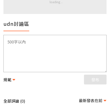
udn討論區
規範
發布
最新發表在前
全部評論 (
)
0