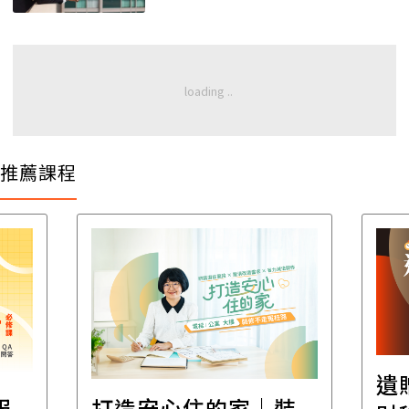
推薦課程
遺
報
打造安心住的家｜裝