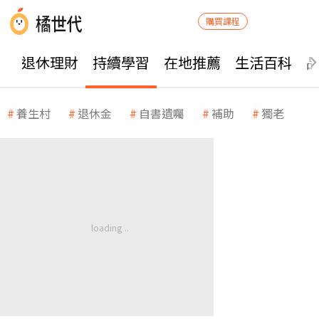
購買課程
退休理財
持續學習
在地推薦
生活百科
養生村
退休金
自書遺囑
補助
獨老