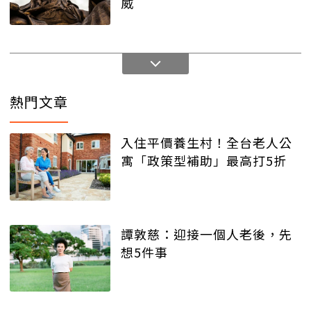
威
熱門文章
入住平價養生村！全台老人公
寓「政策型補助」最高打5折
譚敦慈：迎接一個人老後，先
想5件事