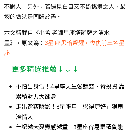
不對人。另外，若遇見白目又不斷挑釁之人，最
壞的做法是同歸於盡。
本文轉載自《小孟 老師星座塔羅牌之清水
孟》，原文為：
3星 座黑暗榮耀，復仇前三名星
座
│更多精選推薦↓↓↓
不怕出身低！4星座天生愛賺錢、肯投資 靠
累積財力大翻身
走出背叛陰影！3星座用「過得更好」狠甩
渣情人
年紀越大憂鬱感越重…3星座容易累積負能