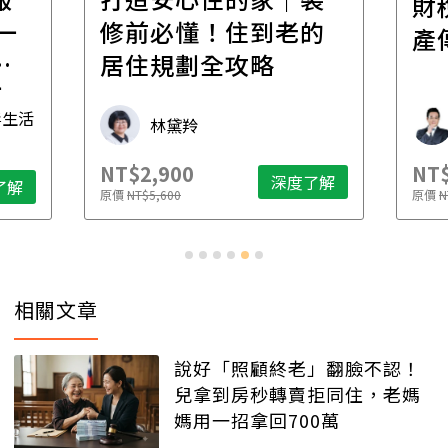
財
一
修前必懂！住到老的
產
一
居住規劃全攻略
先
毒生活
林黛羚
NT$2,900
NT$
深度了解
了解
原價
NT$5,600
原價
N
相關文章
說好「照顧終老」翻臉不認！
兒拿到房秒轉賣拒同住，老媽
媽用一招拿回700萬