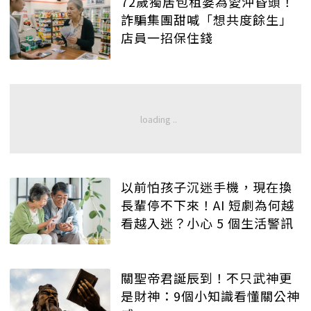
72歲獨居包租婆為愛沖昏頭！
詐騙集團甜喊「想共度餘生」
店員一招保住錢
以前怕孩子沉迷手機，現在換
長輩停不下來！AI 短劇為何越
看越入迷？小心 5 個生活警訊
關聖帝君誕辰到！不只武神更
是財神：9個小知識看懂關公神