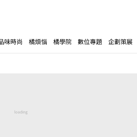
品味時尚
橘煩惱
橘學院
數位專題
企劃策展