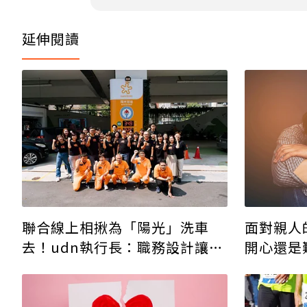
延伸閱讀
聯合線上相揪為「陽光」洗車
面對親人
去！udn執行長：職務設計讓企
開心還是
業實踐DEI
慣，「沒
生活重心