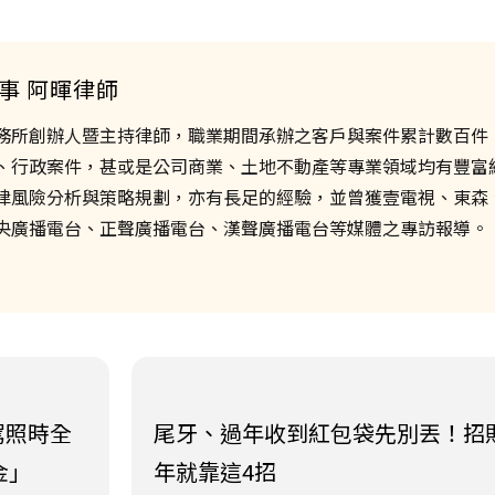
事 阿暉律師
務所創辦人暨主持律師，職業期間承辦之客戶與案件累計數百件
、行政案件，甚或是公司商業、土地不動產等專業領域均有豐富
律風險分析與策略規劃，亦有長足的經驗，並曾獲壹電視、東森
央廣播電台、正聲廣播電台、漢聲廣播電台等媒體之專訪報導。
駕照時全
尾牙、過年收到紅包袋先別丟！招
金」
年就靠這4招