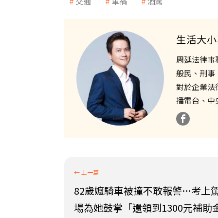
交通
車禍
酒駕
生活大小
周延法律事
般民、刑事
對於企業法
播電台、中
82歲嬤騎車被撞不敢報警…考上
場為她鼓掌「還領到1300元補助