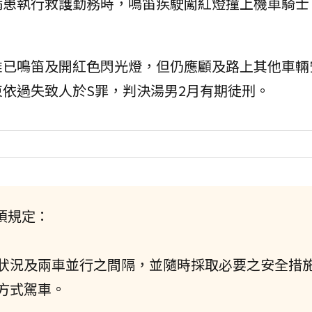
病患執行救護勤務時，鳴笛疾駛闖紅燈撞上機車騎士
雖已鳴笛及開紅色閃光燈，但仍應顧及路上其他車輛
依過失致人於S罪，判決湯男2月有期徒刑。
項規定：
狀況及兩車並行之間隔，並隨時採取必要之安全措
方式駕車。