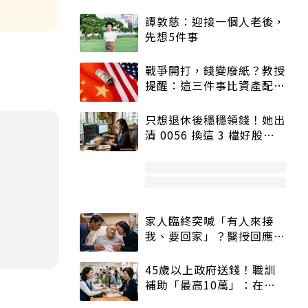
譚敦慈：迎接一個人老後，
先想5件事
戰爭開打，錢變廢紙？教授
提醒：這三件事比資產配置
更重要！
只想退休後穩穩領錢！她出
清 0056 換這 3 檔好股：
股價高點照樣買
家人臨終突喊「有人來接
我、要回家」？醫授回應方
式快學：避免抱憾終生
45歲以上政府送錢！職訓
補助「最高10萬」：在
職、待業都能申請