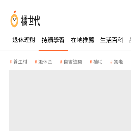
退休理財
持續學習
在地推薦
生活百科
養生村
退休金
自書遺囑
補助
獨老