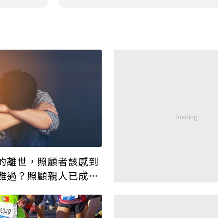
的離世，照顧者該感到
難過？照顧親人已成習
有她的日子」竟找不到