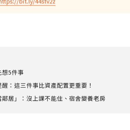
https://bit.ly/44stv2z
先想5件事
提醒：這三件事比資產配置更重要！
當鄰居」：沒上課不能住、宿舍變養老房