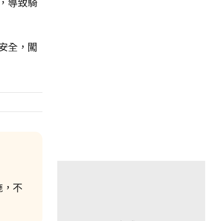
，導致騎
安全，闖
施，不