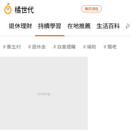
購買課程
退休理財
持續學習
在地推薦
生活百科
養生村
退休金
自書遺囑
補助
獨老