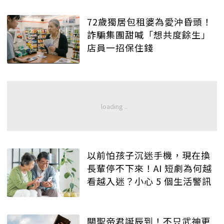
72歲獨居包租婆為愛沖昏頭！
詐騙集團甜喊「想共度餘生」
店員一招保住錢
以前怕孩子沉迷手機，現在換
長輩停不下來！AI 短劇為何越
看越入迷？小心 5 個生活警訊
關聖帝君誕辰到！不只武神更