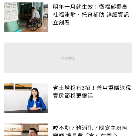
明年一月就生效！衛福部提高
社福津貼、托育補助 詳細資訊
立刻看
省土增稅有3招！善用重購退稅
賣房節稅更靈活
咬不動？難消化？國宴主廚阿
慶師 讓長輩「食」在開心