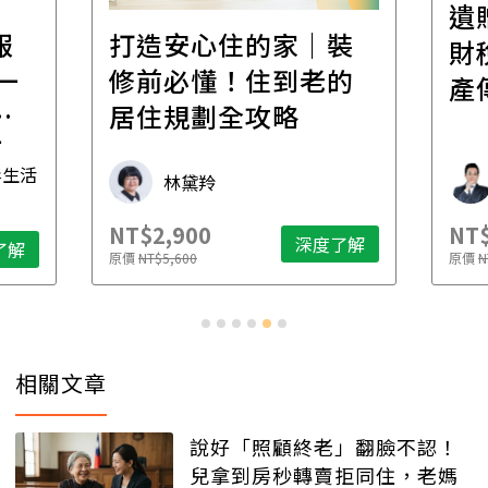
遺
報
打造安心住的家｜裝
財
一
修前必懂！住到老的
產
一
居住規劃全攻略
先
毒生活
林黛羚
NT$2,900
NT$
深度了解
了解
原價
NT$5,600
原價
N
相關文章
說好「照顧終老」翻臉不認！
兒拿到房秒轉賣拒同住，老媽