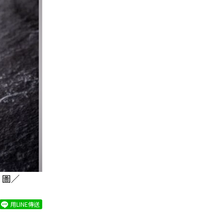
 圖／
用LINE傳送