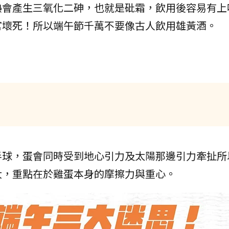
熱會產生三氧化二砷，也就是砒霜，飲用後容易有上
官壞死！所以端午節千萬不要像古人飲用雄黃酒。
半球，蛋會同時受到地心引力及太陽那邊引力牽扯所
大，重點在於雞蛋本身的摩擦力與重心。