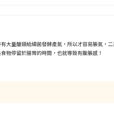
時有大量醣類給細菌發酵產氣，所以才容易脹氣，二
長食物停留於腸胃的時間，也就導致有腹脹感！