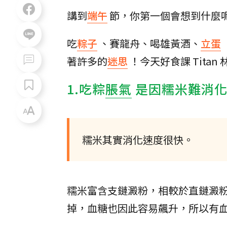
講到
端午
節，你第一個會想到什麼
吃
粽子
、賽龍舟、喝雄黃酒、
立蛋
著許多的
迷思
！今天好食課 Tita
1.吃粽
脹氣
是因糯米難消
糯米其實消化速度很快。
糯米富含支鏈澱粉，相較於直鏈澱
掉，血糖也因此容易飆升，所以有