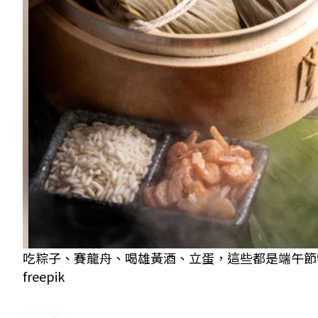
吃粽子、賽龍舟、喝雄黃酒、立蛋，這些都是端午節
freepik