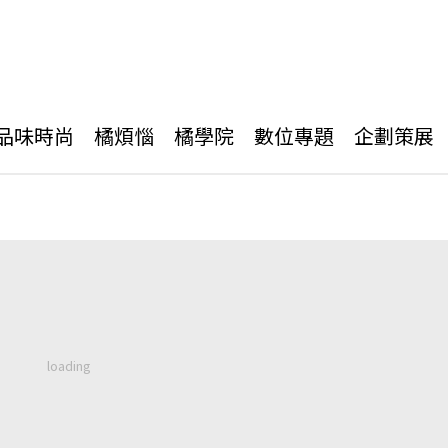
品味時尚
橘煩惱
橘學院
數位專題
企劃策展