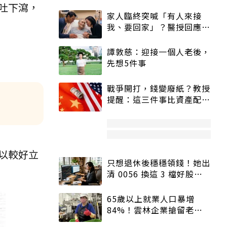
吐下瀉，
家人臨終突喊「有人來接
我、要回家」？醫授回應方
式快學：避免抱憾終生
譚敦慈：迎接一個人老後，
先想5件事
戰爭開打，錢變廢紙？教授
提醒：這三件事比資產配置
更重要！
以較好立
只想退休後穩穩領錢！她出
清 0056 換這 3 檔好股：
股價高點照樣買
65歲以上就業人口暴增
84%！雲林企業搶留老員
工：穩定性高、經驗豐富