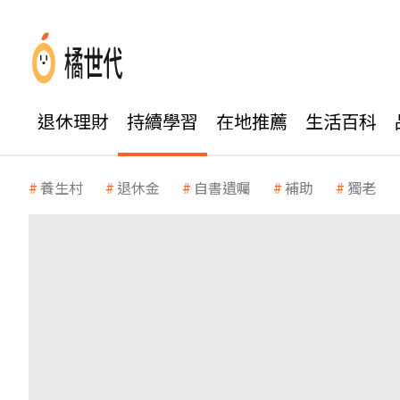
退休理財
持續學習
在地推薦
生活百科
養生村
退休金
自書遺囑
補助
獨老