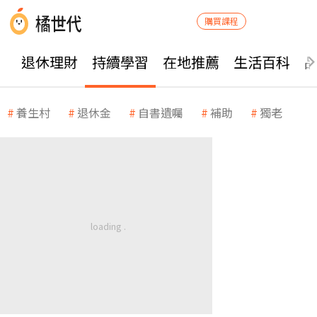
購買課程
退休理財
持續學習
在地推薦
生活百科
養生村
退休金
自書遺囑
補助
獨老