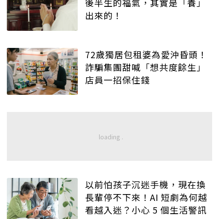
後半生的福氣，其實是「養」
出來的！
72歲獨居包租婆為愛沖昏頭！
詐騙集團甜喊「想共度餘生」
店員一招保住錢
以前怕孩子沉迷手機，現在換
長輩停不下來！AI 短劇為何越
看越入迷？小心 5 個生活警訊