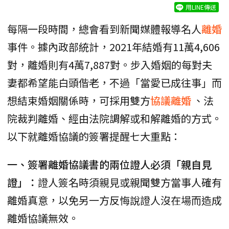
用LINE傳送
每隔一段時間，總會看到新聞媒體報導名人
離婚
事件。據內政部統計，2021年結婚有11萬4,606
對，離婚則有4萬7,887對。步入婚姻的每對夫
妻都希望能白頭偕老，不過「當愛已成往事」而
想結束婚姻關係時，可採用雙方
協議離婚
、法
院裁判離婚、經由法院調解或和解離婚的方式。
以下就離婚協議的簽署提醒七大重點：
一、簽署離婚協議書的兩位證人必須「親自見
證」：
證人簽名時須親見或親聞雙方當事人確有
離婚真意，以免另一方反悔說證人沒在場而造成
離婚協議無效。