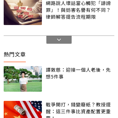
網路說人壞話當心觸犯「誹謗
罪」！與妨害名譽有何不同？
律師解答提告流程期限
熱門文章
譚敦慈：迎接一個人老後，先
想5件事
戰爭開打，錢變廢紙？教授提
醒：這三件事比資產配置更重
要！