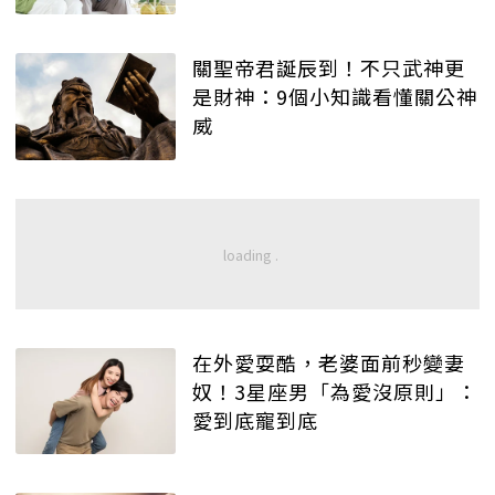
關聖帝君誕辰到！不只武神更
是財神：9個小知識看懂關公神
威
在外愛耍酷，老婆面前秒變妻
奴！3星座男「為愛沒原則」：
愛到底寵到底