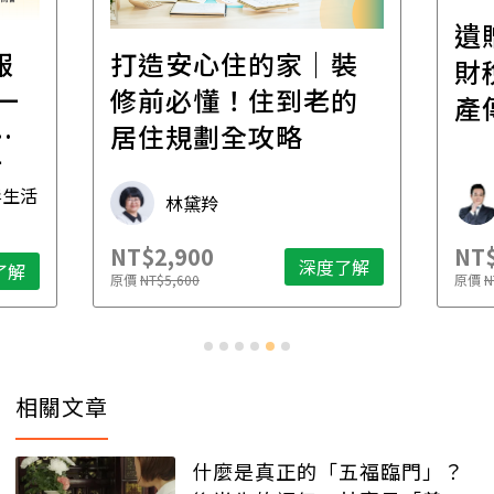
遺
報
打造安心住的家｜裝
財
一
修前必懂！住到老的
產
一
居住規劃全攻略
先
毒生活
林黛羚
NT$2,900
NT$
深度了解
了解
原價
NT$5,600
原價
N
相關文章
什麼是真正的「五福臨門」？