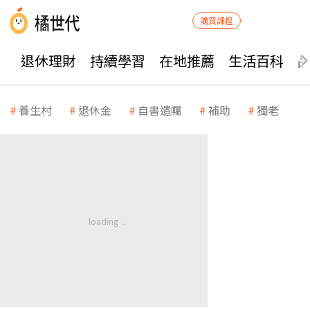
購買課程
退休理財
持續學習
在地推薦
生活百科
養生村
退休金
自書遺囑
補助
獨老