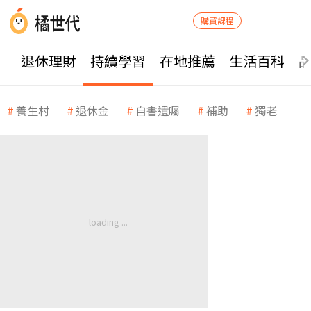
購買課程
退休理財
持續學習
在地推薦
生活百科
養生村
退休金
自書遺囑
補助
獨老