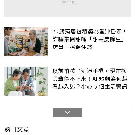
72歲獨居包租婆為愛沖昏頭！
詐騙集團甜喊「想共度餘生」
店員一招保住錢
以前怕孩子沉迷手機，現在換
長輩停不下來！AI 短劇為何越
看越入迷？小心 5 個生活警訊
熱門文章