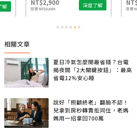
NT$2,900
NT$
深度了解
了解
原價
NT$5,600
原價
N
相關文章
夏日冷氣怎麼開最省錢？台電
揭夜間「2大關鍵按鈕」：最高
省電12%安心睡
說好「照顧終老」翻臉不認！
兒拿到房秒轉賣拒同住，老媽
媽用一招拿回700萬