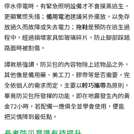
停水停電時，有緊急照明設備才不會摸黑逃生，
更顯驚慌失措；
備用電池
建議另外擺放，以免存
放過久而故障或失去電力；
拖鞋
是預防在逃生過
程中，經過損壞家具如玻璃碎片，防止腳部踩踏
路面時被割傷。
譚敦慈強調，防災包的內容物除上述物品之外，
其他像是備用藥、美工刀、膠帶等是否需要，完
全依個人的需求而定，主要以
輕巧攜帶
為原則，
畢竟防災包所發揮的功能，即在地震發生內的黃
金72小時，若配備一應俱全並學會使用，便能
把災情降到最低點。
長者防災意識有待提升