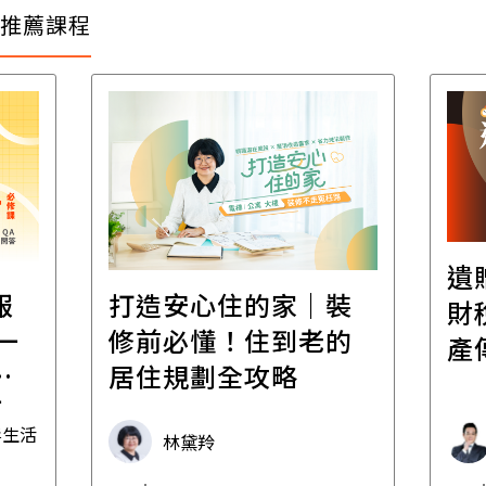
推薦課程
遺
報
打造安心住的家｜裝
財
一
修前必懂！住到老的
產
一
居住規劃全攻略
先
毒生活
林黛羚