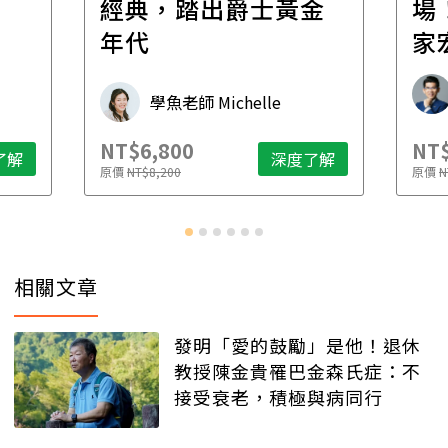
經典，踏出爵士黃金
場！
年代
家
承
學魚老師 Michelle
NT$6,800
NT$
了解
深度了解
原價
NT$8,200
原價
N
相關文章
發明「愛的鼓勵」是他！退休
教授陳金貴罹巴金森氏症：不
接受衰老，積極與病同行