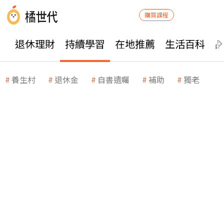
購買課程
退休理財
持續學習
在地推薦
生活百科
養生村
退休金
自書遺囑
補助
獨老