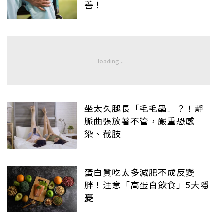
善！
坐太久腿長「毛毛蟲」？！靜
脈曲張放著不管，嚴重恐感
染、截肢
蛋白質吃太多減肥不成反變
胖！注意「高蛋白飲食」5大隱
憂