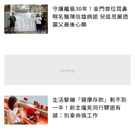
守護離島30年！金門首位耳鼻
喉名醫陳信雄病逝 兒追思展透
露父最後心願
生活緊繃「健康存款」剩不到
一半！前主播見同行驟逝有
感：別拿命換工作