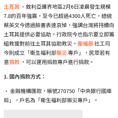
土耳其
、敘利亞邊界地區2月6日凌晨發生規模
7.8的百年強震，至今已超過4300人死亡，總統
蔡英文今透過臉書表達哀悼，強調台灣將持續向
土耳其提供必要協助。行政院今也指示要立即籌
組救援對前往土耳其協助救災。
衛福部
社工司
今則成立「衛生福利部
賑災
專戶」，民眾若有
意
捐款
，可以運用捐款專戶進行捐款。
1. 國內捐款方式：
• 金融機構匯款，帳號270750「中央銀行國庫
局」，戶名為「衛生福利部賑災專戶」。