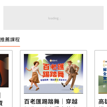
推薦課程
│
百老匯踢踏舞｜穿越
高
資