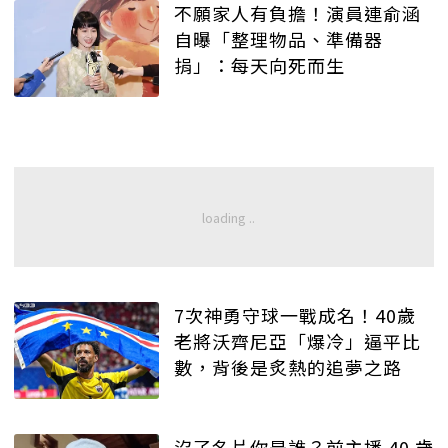
不願家人有負擔！演員連俞涵
自曝「整理物品、準備器
捐」：每天向死而生
7次神勇守球一戰成名！40歲
老將沃齊尼亞「爆冷」逼平比
數，背後是炙熱的追夢之路
沒了名片你是誰？前主播 40 歲