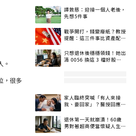
譚敦慈：迎接一個人老後，
先想5件事
戰爭開打，錢變廢紙？教授
提醒：這三件事比資產配置
更重要！
只想退休後穩穩領錢！她出
清 0056 換這 3 檔好股：
人。
股價高點照樣買
泣，很多
家人臨終突喊「有人來接
我、要回家」？醫授回應方
式快學：避免抱憾終生
退休第一天就崩潰！60歲
男對著超商便當懷疑人生
「一切好安靜」