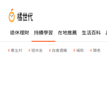
退休理財
持續學習
在地推薦
生活百科
養生村
退休金
自書遺囑
補助
獨老