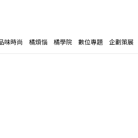
品味時尚
橘煩惱
橘學院
數位專題
企劃策展