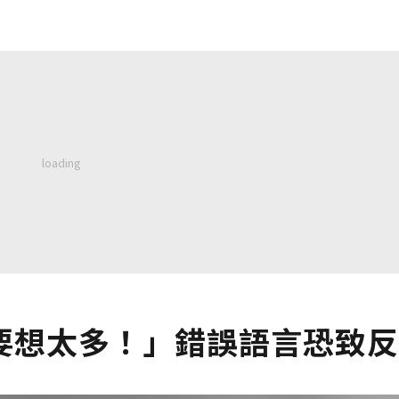
要想太多！」錯誤語言恐致反