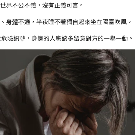
個世界不公不義，沒有正義可言。
倦、身體不適，半夜睡不著獨自起來坐在陽臺吹風。
放危險訊號，身邊的人應該多留意對方的一舉一動。