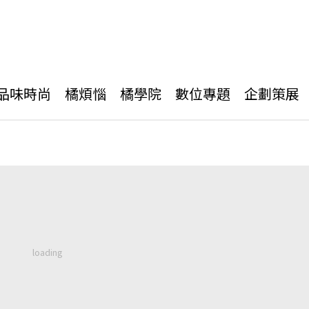
品味時尚
橘煩惱
橘學院
數位專題
企劃策展