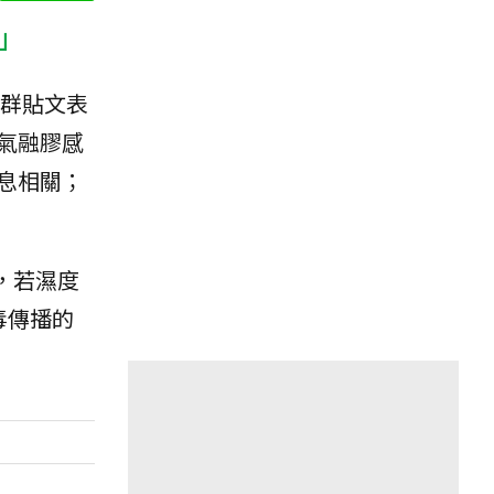
」
群貼文表
氣融膠感
息相關；
，若濕度
毒傳播的