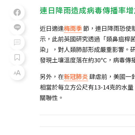
連日降雨造成病毒傳播率增
近日適逢
梅雨季
節，連日降雨恐使
示，此前英國研究透過「類鼻疽桿
染」，對人類肺部形成嚴重影響。
發現土壤溫度落在約30°C，病毒傳
另外，在
新冠肺炎
肆虐前，美國一針
相當於每立方公尺有13-14克的
關聯性。