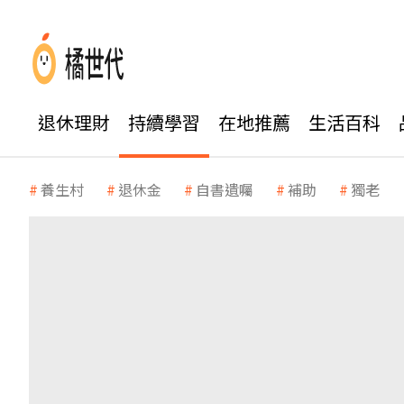
退休理財
持續學習
在地推薦
生活百科
養生村
退休金
自書遺囑
補助
獨老