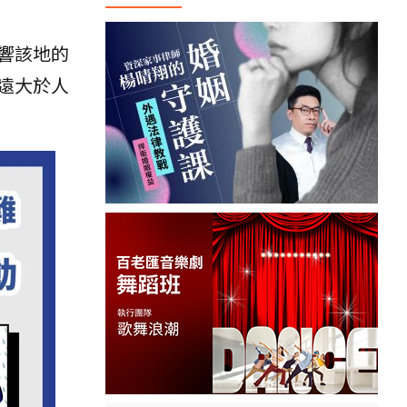
響該地的
遠大於人