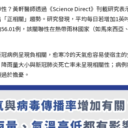
黃軒醫師透過《Science Direct》刊載研究
「正相關」趨勢。研究發現，平均每日若增加1英吋（
56.01例，該關聯性在熱帶雨林國家（如馬來西亞
新冠病例呈現負相關，愈寒冷的天氣愈容易使宿主的
，降雨量大小與新冠肺炎死亡率未呈現相關性；病例
須過於擔憂。