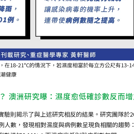
18-21°C的情況下，若濕度相當於每立方公尺有13-1
／潮健康
？ 澳洲研究曝：濕度愈低確診數反而增
rary》的實驗則揭示了與上述研究相反的結果。研究團隊於2
例人數，發現相對濕度與病例數呈現負相關的趨勢：