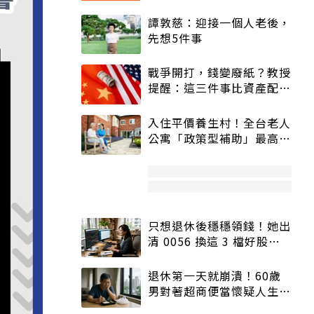
譚敦慈：迎接一個人老後，
先想5件事
戰爭開打，錢變廢紙？教授
提醒：這三件事比資產配置
更重要！
入住平價養生村！全台老人
公寓「政策型補助」最高打
5折
只想退休後穩穩領錢！她出
清 0056 換這 3 檔好股：
股價高點照樣買
退休第一天就崩潰！60歲
男對著超商便當懷疑人生
「一切好安靜」