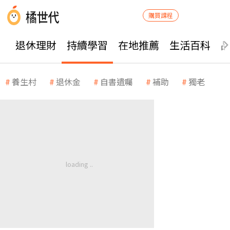
購買課程
退休理財
持續學習
在地推薦
生活百科
養生村
退休金
自書遺囑
補助
獨老