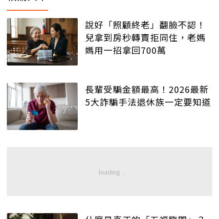
說好「照顧終老」翻臉不認！
兒拿到房秒轉賣拒同住，老媽
媽用一招拿回700萬
長輩受騙金額最高！2026最新
5大詐騙手法退休族一定要知道