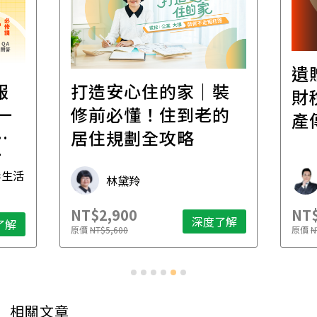
遺
報
打造安心住的家｜裝
財
一
修前必懂！住到老的
產
一
居住規劃全攻略
先
毒生活
林黛羚
NT$2,900
NT$
深度了解
了解
原價
NT$5,600
原價
N
相關文章