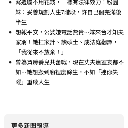
寫遺囑不用花錢，一樣有法律效力！粉圓
妹：妥善規劃人生7階段，許自己個完滿後
半生
想報平安，公婆嫌電話費貴…嫁來台才知夫
家窮！她扛家計、讀碩士、成法庭翻譯，
「我從來不放棄！」
曾為買房養兒共奮戰，現在丈夫連室友都不
如…她想搬到廟裡度餘生，不如「迷你失
蹤」重啟人生
更多新聞報導