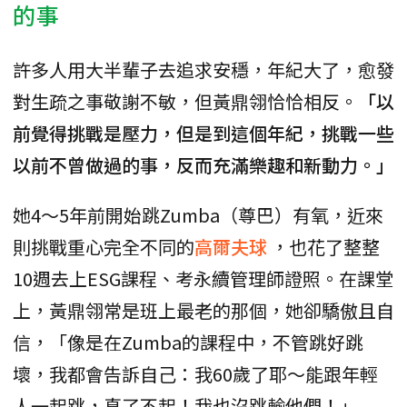
的事
許多人用大半輩子去追求安穩，年紀大了，愈發
對生疏之事敬謝不敏，但黃鼎翎恰恰相反。
「以
前覺得挑戰是壓力，但是到這個年紀，挑戰一些
以前不曾做過的事，反而充滿樂趣和新動力。」
她4～5年前開始跳Zumba（尊巴）有氧，近來
則挑戰重心完全不同的
高爾夫球
，也花了整整
10週去上ESG課程、考永續管理師證照。在課堂
上，黃鼎翎常是班上最老的那個，她卻驕傲且自
信，「像是在Zumba的課程中，不管跳好跳
壞，我都會告訴自己：我60歲了耶～能跟年輕
人一起跳，真了不起！我也沒跳輸他們！」