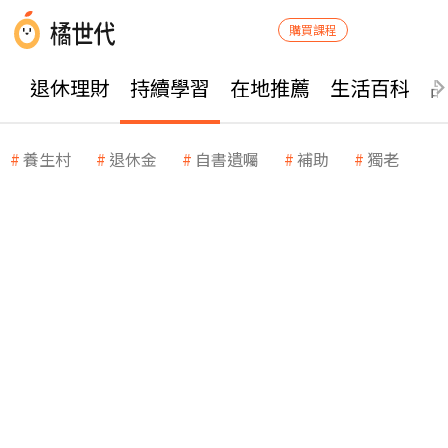
購買課程
退休理財
持續學習
在地推薦
生活百科
養生村
退休金
自書遺囑
補助
獨老