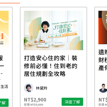
遺贈稅規劃直播課│
裝
百
財稅專家親授，讓資
的
經
產傳承更有效率
年
財稅專家 朱家棟
NT$2,500
NT$
了解
深度了解
原價
NT$4,888
原價
N