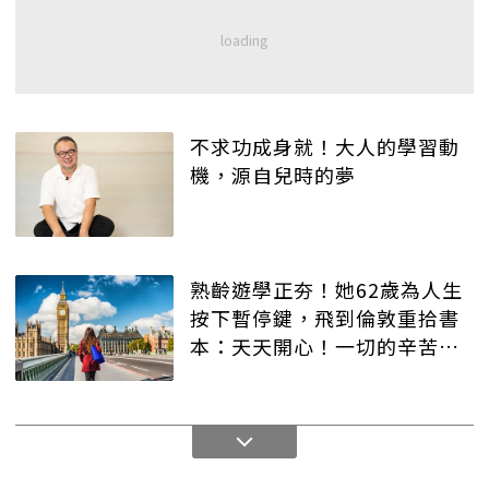
不求功成身就！大人的學習動
機，源自兒時的夢
熟齡遊學正夯！她62歲為人生
按下暫停鍵，飛到倫敦重拾書
本：天天開心！一切的辛苦都
值得