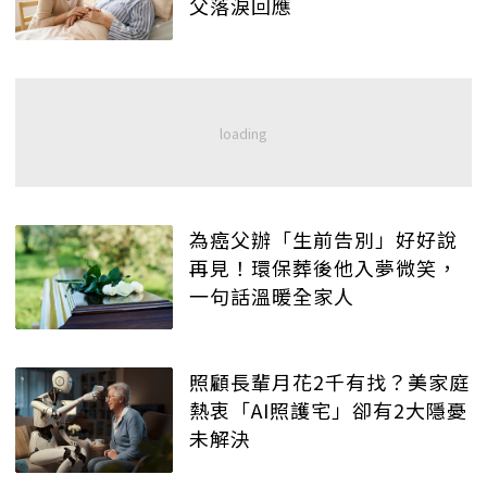
父落淚回應
為癌父辦「生前告別」好好說
再見！環保葬後他入夢微笑，
一句話溫暖全家人
照顧長輩月花2千有找？美家庭
熱衷「AI照護宅」卻有2大隱憂
未解決