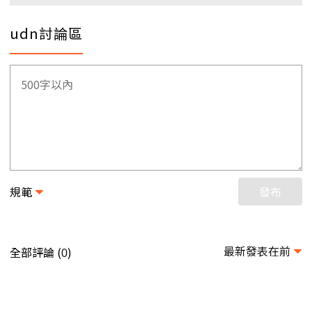
udn討論區
規範
發布
最新發表在前
全部評論 (
)
0