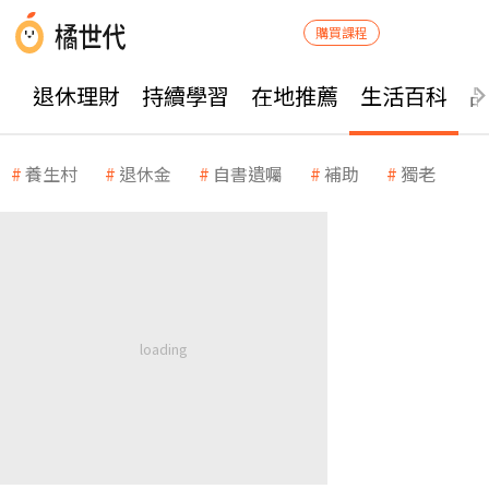
購買課程
退休理財
持續學習
在地推薦
生活百科
養生村
退休金
自書遺囑
補助
獨老