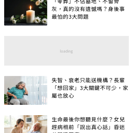
「零葬」不佔墓地、不留骨
灰，真的沒有遺憾嗎？身後事
最怕的3大問題
失智、衰老只能送機構？長輩
「想回家」3大關鍵不可少，家
屬也放心
生命最後你想聽見什麼？女兒
趕病榻前「說出真心話」昏迷