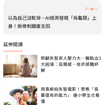
以為自己沒駝背…AI檢測發現「烏龜頸」上
身！揪骨刺腿痠主因
延伸閱讀
照顧失智家人壓力大…醫點出3
大困境：孤獨感、挫折感難紓
解
用喜劇拍失智電影！聚焦「長
輩還有的能力」 連小學生也看
懂