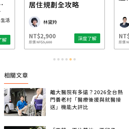
一
居住規劃全攻略
先
毒生活
林黛羚
NT$2,900
NT$
深度了解
了解
原價
NT$5,600
原價
N
相關文章
離大醫院有多遠？2026全台熱
門養老村「醫療後援與就醫接
送」機能大評比