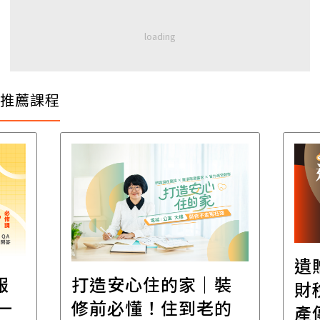
推薦課程
遺
報
打造安心住的家｜裝
財
一
修前必懂！住到老的
產