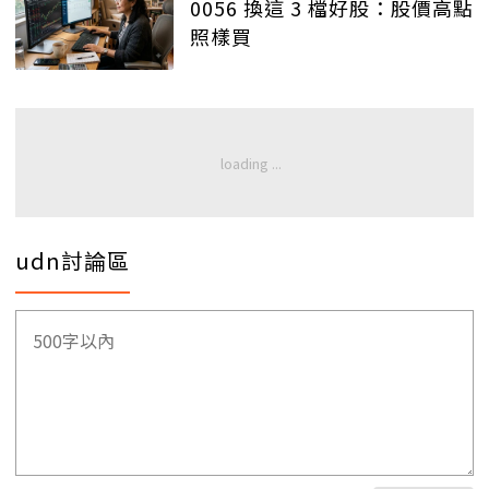
0056 換這 3 檔好股：股價高點
照樣買
udn討論區