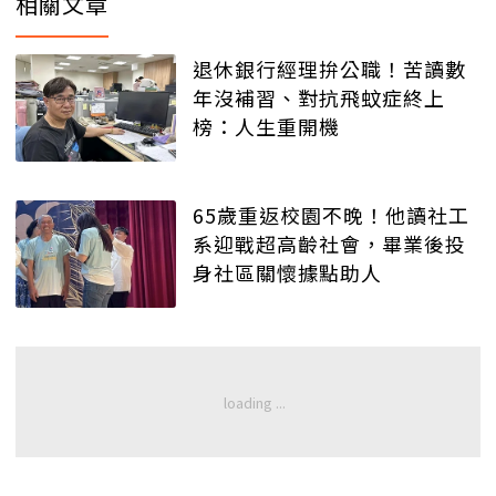
相關文章
退休銀行經理拚公職！苦讀數
年沒補習、對抗飛蚊症終上
榜：人生重開機
65歲重返校園不晚！他讀社工
系迎戰超高齡社會，畢業後投
身社區關懷據點助人