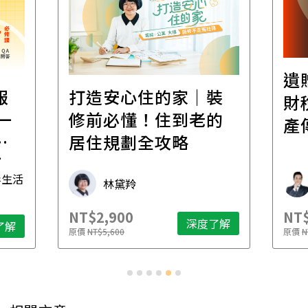
遺
報
打造安心住的家｜裝
財
一
修前必懂！住到老的
產
一
居住規劃全攻略
先
毒生活
林黛羚
NT$2,900
NT$
深度了解
了解
原價
NT$5,600
原價
N