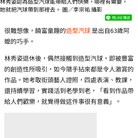
林秀姿認為造型汽球能帶給人們快樂，哪裡有需要，
她就把汽球帶到那裡去。 圖／李宗祐 攝影
用LINE傳送
很難想像，饒富童趣的
造型汽球
是出自63歲阿
嬤的巧手。
林秀姿退休後，偶然接觸到造型汽球，即被豐富
的創造性所吸引，如今隨手拈來都是令人激賞的
作品。她考取街頭藝人證照，四處表演、教課，
還持續學習，實踐活到老學到老，「看到作品帶
給人們歡樂，就覺得做這件事很有意義」。