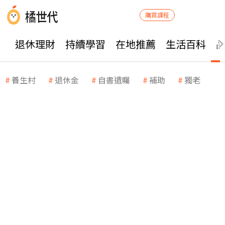
購買課程
退休理財
持續學習
在地推薦
生活百科
養生村
退休金
自書遺囑
補助
獨老