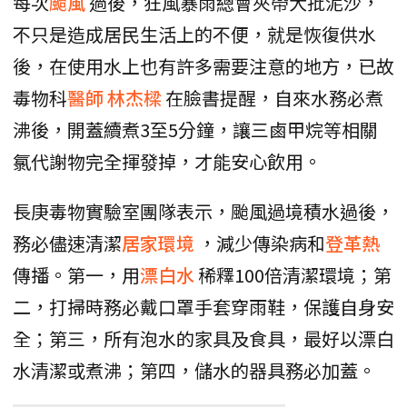
每次
颱風
過後，狂風暴雨總會夾帶大批泥沙，
不只是造成居民生活上的不便，就是恢復供水
後，在使用水上也有許多需要注意的地方，已故
毒物科
醫師
林杰樑
在臉書提醒，自來水務必煮
沸後，開蓋續煮3至5分鐘，讓三鹵甲烷等相關
氯代謝物完全揮發掉，才能安心飲用。
長庚毒物實驗室團隊表示，颱風過境積水過後，
務必儘速清潔
居家環境
，減少傳染病和
登革熱
傳播。第一，用
漂白水
稀釋100倍清潔環境；第
二，打掃時務必戴口罩手套穿雨鞋，保護自身安
全；第三，所有泡水的家具及食具，最好以漂白
水清潔或煮沸；第四，儲水的器具務必加蓋。