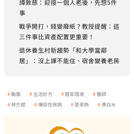
譚敦慈：迎接一個人老後，先想5件
事
戰爭開打，錢變廢紙？教授提醒：這
三件事比資產配置更重要！
退休養生村新趨勢「和大學當鄰
居」：沒上課不能住、宿舍變養老房
颱風
生活妙方
居家環境
醫師
林杰樑
傳染性疾病
登革熱
漂白水