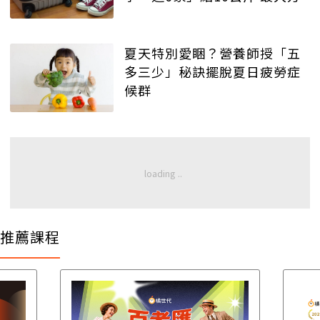
夏天特別愛睏？營養師授「五
多三少」秘訣擺脫夏日疲勞症
候群
推薦課程