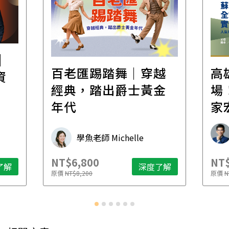
│
百老匯踢踏舞｜穿越
高
資
經典，踏出爵士黃金
場！
年代
家
承
學魚老師 Michelle
NT$6,800
NT$
了解
深度了解
原價
NT$8,200
原價
N