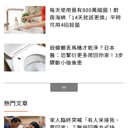
每天使用竟有800萬細菌！廚
房海綿「14天就該更換」平時
可用4招殺菌
殺蟑螂丟馬桶才乾淨？日本
醫：恐繁衍更多爬回你家！3步
驟斷小強後患
熱門文章
家人臨終突喊「有人來接我、
要回家」？醫授回應方式快