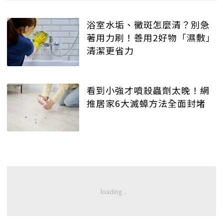
浴室水垢、黴斑怎麼清？別急
著用力刷！善用2好物「濕敷」
清潔更省力
看到小強才噴殺蟲劑太晚！網
推居家6大滅蟑方法全面封堵