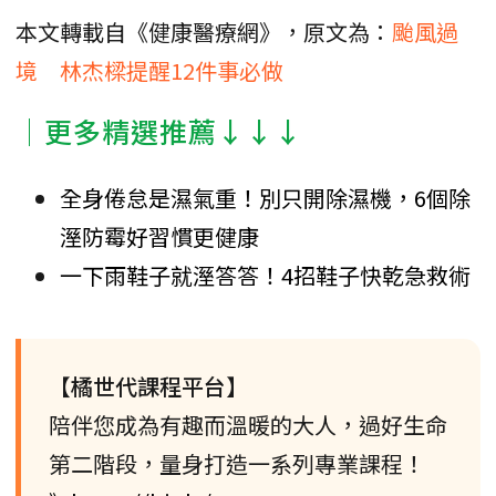
本文轉載自《健康醫療網》，原文為：
颱風過
境 林杰樑提醒12件事必做
│更多精選推薦↓↓↓
全身倦怠是濕氣重！別只開除濕機，6個除
溼防霉好習慣更健康
一下雨鞋子就溼答答！4招鞋子快乾急救術
【橘世代課程平台】
陪伴您成為有趣而溫暖的大人，過好生命
第二階段，量身打造一系列專業課程！