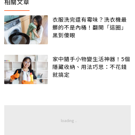
相關文章
衣服洗完還有霉味？洗衣機最
髒的不是內桶！翻開「這圈」
黑到傻眼
家中隨手小物變生活神器！5個
隱藏收納、用法巧思：不花錢
就搞定