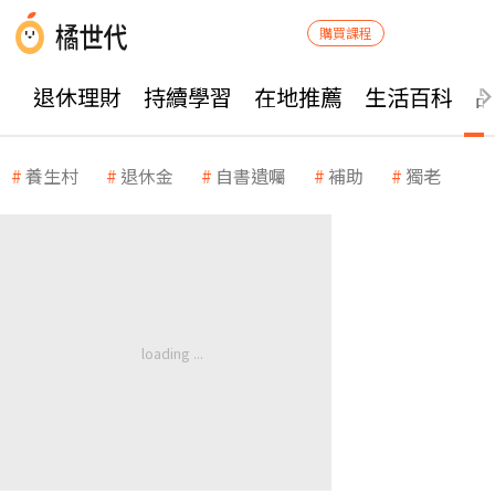
購買課程
退休理財
持續學習
在地推薦
生活百科
養生村
退休金
自書遺囑
補助
獨老