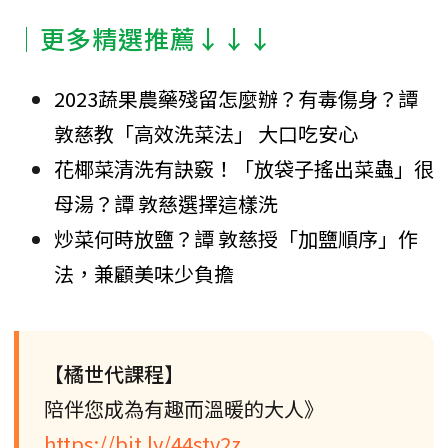
│更多精選推薦↓↓↓
2023蔬果農藥殘留怎麼辦？有毒傷身？譚
敦慈教「高效洗菜法」 大口吃安心
花椰菜清洗有訣竅！「放袋子搖出菜蟲」很
母湯？譚 敦慈選擇這樣洗
炒菜何時放鹽？譚 敦慈授「加鹽順序」作
法，兼顧美味少負擔
【橘世代課程】
陪伴您成為有趣而溫暖的大人》
https://bit.ly/44stv2z