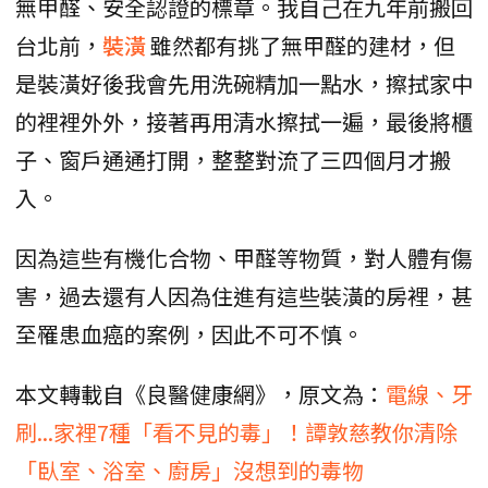
無甲醛、安全認證的標章。我自己在九年前搬回
台北前，
裝潢
雖然都有挑了無甲醛的建材，但
是裝潢好後我會先用洗碗精加一點水，擦拭家中
的裡裡外外，接著再用清水擦拭一遍，最後將櫃
子、窗戶通通打開，整整對流了三四個月才搬
入。
因為這些有機化合物、甲醛等物質，對人體有傷
害，過去還有人因為住進有這些裝潢的房裡，甚
至罹患血癌的案例，因此不可不慎。
本文轉載自《良醫健康網》，原文為：
電線、牙
刷...家裡7種「看不見的毒」！譚敦慈教你清除
「臥室、浴室、廚房」沒想到的毒物