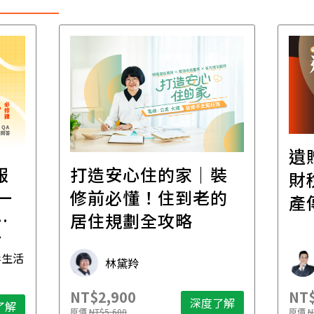
遺
報
打造安心住的家｜裝
財
一
修前必懂！住到老的
產
一
居住規劃全攻略
先
毒生活
林黛羚
NT$2,900
NT$
深度了解
了解
原價
NT$5,600
原價
N