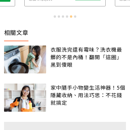
相關文章
衣服洗完還有霉味？洗衣機最
髒的不是內桶！翻開「這圈」
黑到傻眼
家中隨手小物變生活神器！5個
隱藏收納、用法巧思：不花錢
就搞定