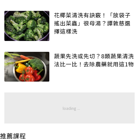
花椰菜清洗有訣竅！「放袋子
搖出菜蟲」很母湯？譚敦慈選
擇這樣洗
蔬果先洗或先切？8類蔬果清洗
法比一比！去除農藥就用這1物
推薦課程