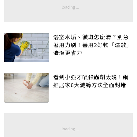
浴室水垢、黴斑怎麼清？別急
著用力刷！善用2好物「濕敷」
清潔更省力
看到小強才噴殺蟲劑太晚！網
推居家6大滅蟑方法全面封堵