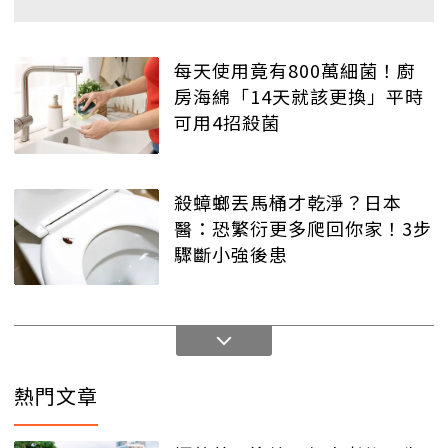
每天使用竟有800萬細菌！廚
房海綿「14天就該更換」平時
可用4招殺菌
殺蟑螂丟馬桶才乾淨？日本
醫：恐繁衍更多爬回你家！3步
驟斷小強後患
熱門文章