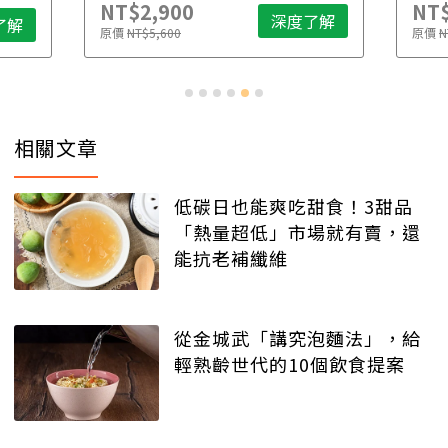
NT$2,900
NT$
深度了解
了解
原價
NT$5,600
原價
N
相關文章
低碳日也能爽吃甜食！3甜品
「熱量超低」市場就有賣，還
能抗老補纖維
從金城武「講究泡麵法」，給
輕熟齡世代的10個飲食提案