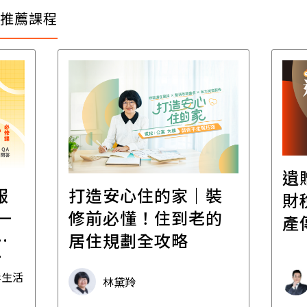
推薦課程
遺
報
打造安心住的家｜裝
財
一
修前必懂！住到老的
產
一
居住規劃全攻略
先
毒生活
林黛羚