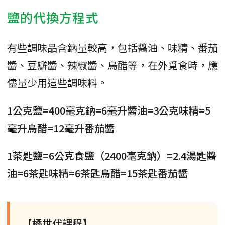
鹽的代換方程式
有些調味品含鈉量較高，包括醬油、味精、番茄
醬、豆瓣醬、辣椒醬、烏醋等，在外覓食時，應
儘量少用這些調味料。
1公克鹽=400毫克鈉=6毫升醬油=3公克味精=5
毫升烏醋=12毫升番茄醬
1茶匙鹽=6公克食鹽（2400毫克鈉）=2.4湯匙醬
油=6茶匙味精=6茶匙烏醋=15茶匙番茄醬
【橘世代課程】