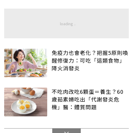
免疫力也會老化？把握5原則喚
醒修復力：可吃「這類食物」
降火消發炎
不吃肉改吃6顆蛋＝養生？60
歲茹素婦吃出「代謝發炎危
機」醫：體質問題