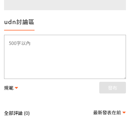
udn討論區
規範
發布
最新發表在前
全部評論 (
)
0