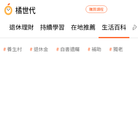
購買課程
退休理財
持續學習
在地推薦
生活百科
養生村
退休金
自書遺囑
補助
獨老