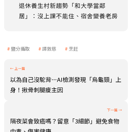
退休養生村新趨勢「和大學當鄰
居」：沒上課不能住、宿舍變養老房
鹽分攝取
譚敦慈
烹飪
以為自己沒駝背…AI檢測發現「烏龜頸」上
身！揪骨刺腿痠主因
隔夜菜會致癌嗎？留意「3細節」避免食物
中毒、傷害健康