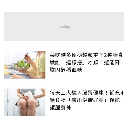
菜吃越多便秘越嚴重？2種膳食
纖維「這樣搭」才順！還能降
膽固醇穩血糖
每天上大號≠腸胃健康！補充4
類食物「養出健康好腸」還能
護腦養神