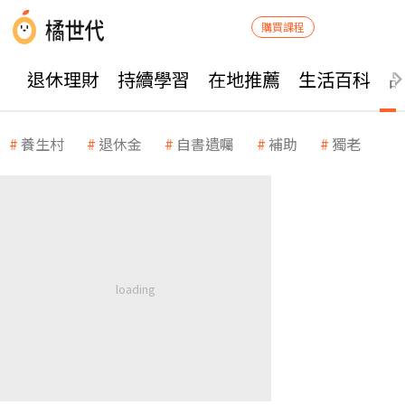
購買課程
退休理財
持續學習
在地推薦
生活百科
養生村
退休金
自書遺囑
補助
獨老