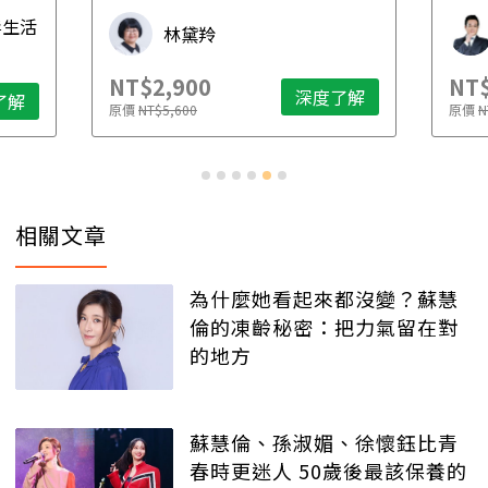
先
毒生活
林黛羚
NT$2,900
NT$
深度了解
了解
原價
NT$5,600
原價
N
相關文章
為什麼她看起來都沒變？蘇慧
倫的凍齡秘密：把力氣留在對
的地方
蘇慧倫、孫淑媚、徐懷鈺比青
春時更迷人 50歲後最該保養的