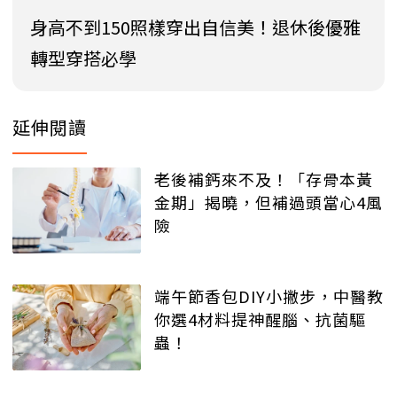
身高不到150照樣穿出自信美！退休後優雅
轉型穿搭必學
延伸閱讀
老後補鈣來不及！「存骨本黃
金期」揭曉，但補過頭當心4風
險
端午節香包DIY小撇步，中醫教
你選4材料提神醒腦、抗菌驅
蟲！