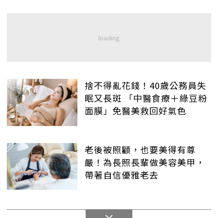
捨不得亂花錢！40歲公務員失
眠又長斑 「中醫食療＋綠豆粉
面膜」免醫美救回好氣色
老後被照顧，也要美得有尊
嚴！為長照長輩做美容美甲，
帶著自信優雅老去