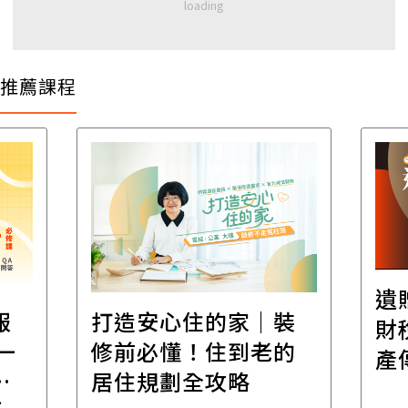
推薦課程
遺
報
打造安心住的家｜裝
財
一
修前必懂！住到老的
產
一
居住規劃全攻略