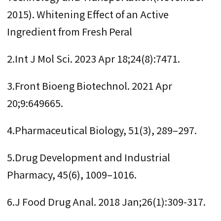
2015). Whitening Effect of an Active
Ingredient from Fresh Peral
2.Int J Mol Sci. 2023 Apr 18;24(8):7471.
3.Front Bioeng Biotechnol. 2021 Apr
20;9:649665.
4.Pharmaceutical Biology, 51(3), 289–297.
5.Drug Development and Industrial
Pharmacy, 45(6), 1009–1016.
6.J Food Drug Anal. 2018 Jan;26(1):309-317.