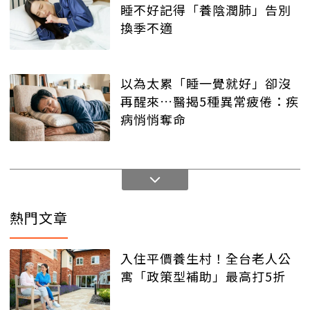
睡不好記得「養陰潤肺」告別
換季不適
以為太累「睡一覺就好」卻沒
再醒來…醫揭5種異常疲倦：疾
病悄悄奪命
熱門文章
入住平價養生村！全台老人公
寓「政策型補助」最高打5折