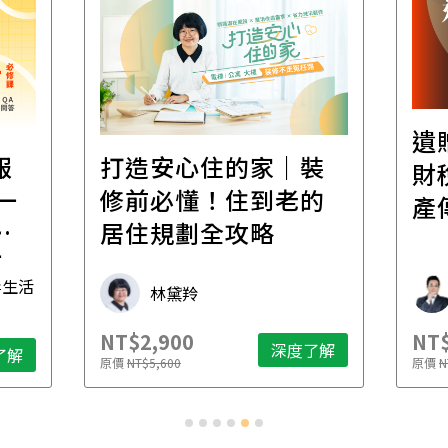
遺
報
打造安心住的家｜裝
財
一
修前必懂！住到老的
產
一
居住規劃全攻略
先
毒生活
林黛羚
NT$2,900
NT$
深度了解
了解
原價
NT$5,600
原價
N