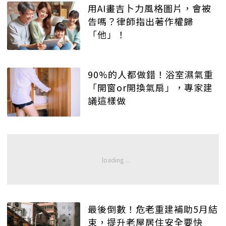
用AI畫吉卜力風格圖片，會被
告嗎？律師指出著作權歸
「他」！
90%的人都做錯！浴室濕氣重
「開窗or開換氣扇」，專家建
議這樣做
最後倒數！危老重建補助5月結
束，提升老屋居住安全要快