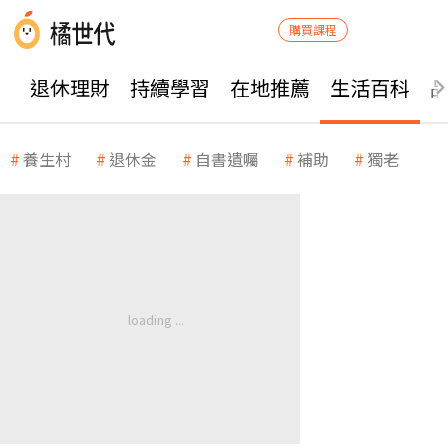
購買課程
退休理財
持續學習
在地推薦
生活百科
養生村
退休金
自書遺囑
補助
獨老