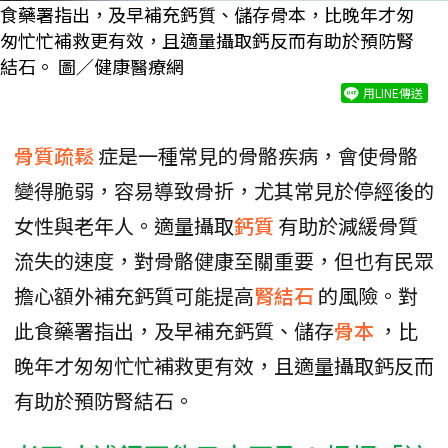
食藥署指出，及早補充鈣質、儲存骨本，比晚年才匆
匆忙忙補救更有效，且適量攝取鈣反而有助於預防腎
結石。 圖／健康醫療網
用LINE傳送
骨質疏鬆
症是一種常見的骨骼疾病，會使骨骼
變得脆弱，容易導致骨折，尤其常見於停經後的
女性與老年人。適量攝取
鈣質
有助於減緩骨質
流失的速度，對骨骼健康至關重要，但也有民眾
擔心額外補充鈣質可能提高
腎結石
的風險。對
此食藥署指出，及早補充鈣質、儲存
骨本
，比
晚年才匆匆忙忙補救更有效，且適量攝取鈣反而
有助於預防腎結石。