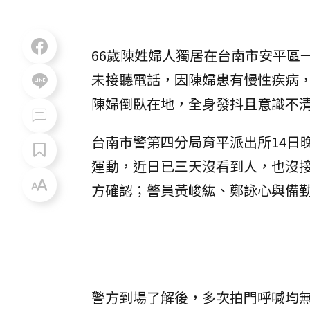
66歲陳姓婦人獨居在台南市安平區
未接聽電話，因陳婦患有慢性疾病
陳婦倒臥在地，全身發抖且意識不
台南市警第四分局育平派出所14日
運動，近日已三天沒看到人，也沒
方確認；警員黃峻紘、鄭詠心與備
警方到場了解後，多次拍門呼喊均