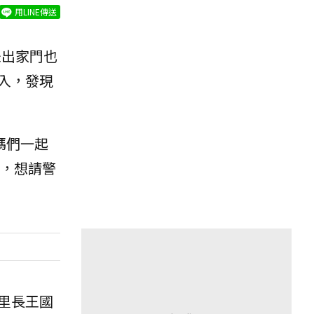
用LINE傳送
未出家門也
入，發現
媽們一起
，想請警
里長王國