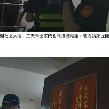
一間社區大樓，三天未出家門也未接聽電話，警方請鎖匠