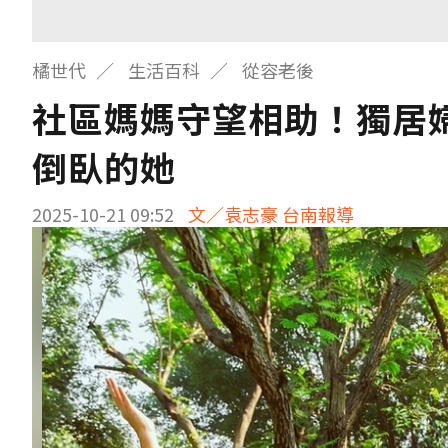
橘世代
生活百科
從容老後
社區媽媽守望相助！獨居
倒臥的她
2025-10-21 09:52
文／袁志豪 台南報導