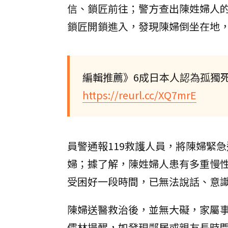
信、鎖匠前往；警方查出陳姓婦人
鎖匠開鎖進入，發現陳婦倒坐在地
編輯推薦》6成日本人認為孤獨
https://reurl.cc/XQ7mrE
員警通報119救護人員，將陳婦緊
婦；據了解，陳姓婦人患有多重慢
受困好一段時間，已無法說話、意
陳婦送醫救治後，並無大礙，家屬
儒林提醒，如發現鄰居或親友長時