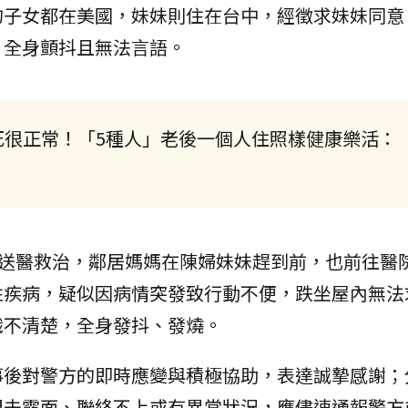
的子女都在美國，妹妹則住在台中，經徵求妹妹同意
，全身顫抖且無法言語。
死很正常！「5種人」老後一個人住照樣健康樂活：
急送醫救治，鄰居媽媽在陳婦妹妹趕到前，也前往醫
性疾病，疑似因病情突發致行動不便，跌坐屋內無法
識不清楚，全身發抖、發燒。
事後對警方的即時應變與積極協助，表達誠摯感謝；
間未露面、聯絡不上或有異常狀況，應儘速通報警方