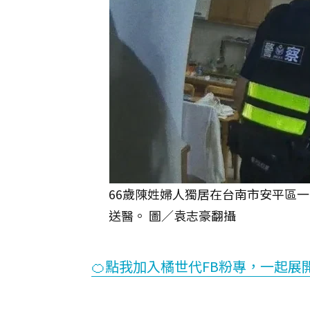
66歲陳姓婦人獨居在台南市安平區
送醫。 圖／袁志豪翻攝
🍊點我加入橘世代FB粉專，一起展