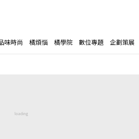
品味時尚
橘煩惱
橘學院
數位專題
企劃策展