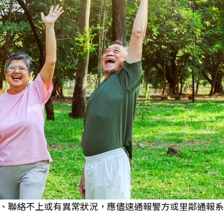
、聯絡不上或有異常狀況，應儘速通報警方或里鄰通報系