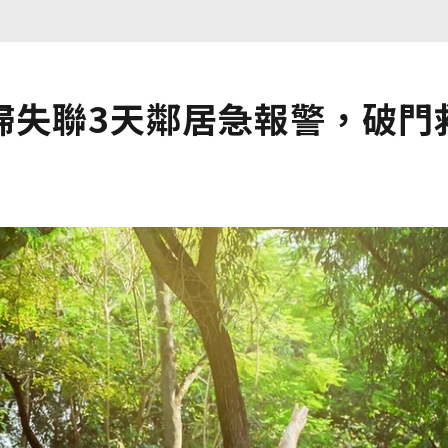
婦失聯3天鄰居急報警，破門