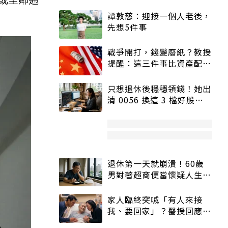
譚敦慈：迎接一個人老後，
先想5件事
戰爭開打，錢變廢紙？教授
提醒：這三件事比資產配置
更重要！
只想退休後穩穩領錢！她出
清 0056 換這 3 檔好股：
股價高點照樣買
退休第一天就崩潰！60歲
男對著超商便當懷疑人生
「一切好安靜」
家人臨終突喊「有人來接
我、要回家」？醫授回應方
式快學：避免抱憾終生