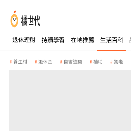
退休理財
持續學習
在地推薦
生活百科
養生村
退休金
自書遺囑
補助
獨老