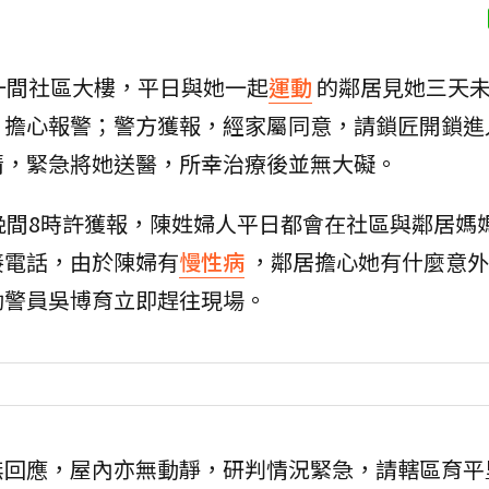
一間社區大樓，平日與她一起
運動
的鄰居見她三天
，擔心報警；警方獲報，經家屬同意，請鎖匠開鎖進
清，緊急將她送醫，所幸治療後並無大礙。
晚間8時許獲報，陳姓婦人平日都會在社區與鄰居媽
接電話，由於陳婦有
慢性病
，鄰居擔心她有什麼意外
勤警員吳博育立即趕往現場。
無回應，屋內亦無動靜，研判情況緊急，請轄區育平