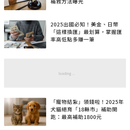
補救方法曝光
2025出國必知！美金、日幣
「這樣換匯」最划算，掌握匯
率高低點多賺一筆
「寵物結紮」領錢啦！2025年
犬貓絕育「18縣市」補助開
跑：最高補助1800元