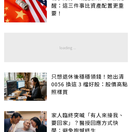
醒：這三件事比資產配置更重
要！
只想退休後穩穩領錢！她出清
0056 換這 3 檔好股：股價高點
照樣買
家人臨終突喊「有人來接我、
要回家」？醫授回應方式快
學：避免抱憾終生