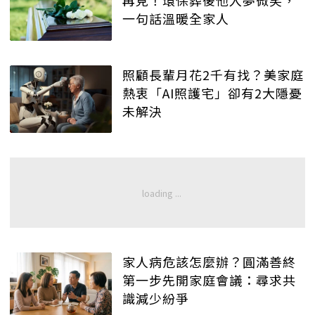
一句話溫暖全家人
照顧長輩月花2千有找？美家庭
熱衷「AI照護宅」卻有2大隱憂
未解決
家人病危該怎麼辦？圓滿善終
第一步先開家庭會議：尋求共
識減少紛爭