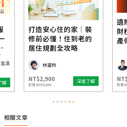
遺
報
打造安心住的家｜裝
財
一
修前必懂！住到老的
產
一
居住規劃全攻略
先
毒生活
林黛羚
NT$2,900
NT$
深度了解
了解
原價
NT$5,600
原價
N
相關文章