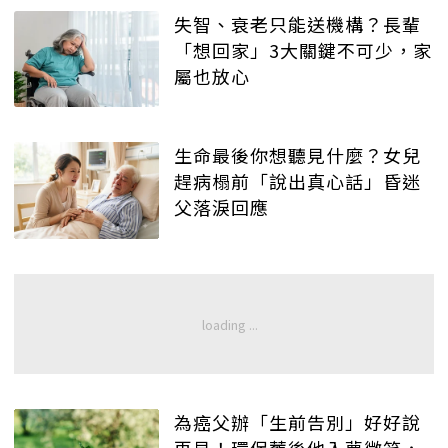
失智、衰老只能送機構？長輩
「想回家」3大關鍵不可少，家
屬也放心
生命最後你想聽見什麼？女兒
趕病榻前「說出真心話」昏迷
父落淚回應
為癌父辦「生前告別」好好說
再見！環保葬後他入夢微笑，