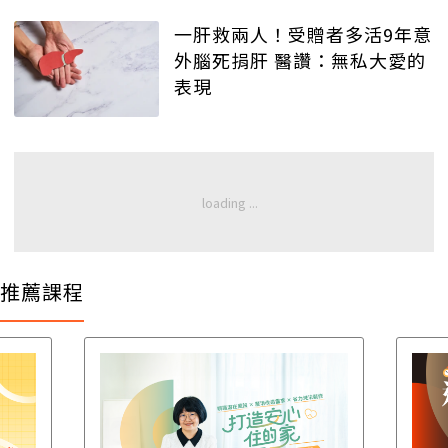
一肝救兩人！受贈者多活9年意
外腦死捐肝 醫讚：無私大愛的
表現
推薦課程