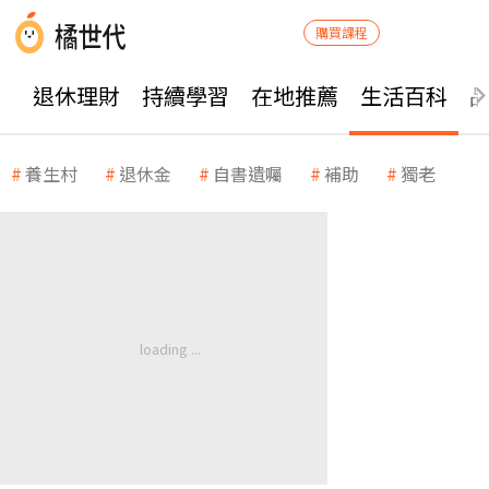
購買課程
退休理財
持續學習
在地推薦
生活百科
養生村
退休金
自書遺囑
補助
獨老