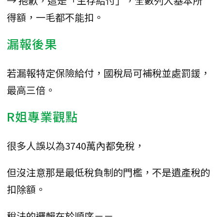
→ 抱歉，這是「生存給付」，全數列入基本所
得額，一毛都不能扣。
漏報後果
若漏報特定保險給付，國稅局可補稅並處罰鍰，
最高三倍。
R姐專業觀點
很多人誤以為3740萬內都免稅，
但沒注意那是最低稅負制的門檻，不是遺產稅的
扣除額。
稅法的邏輯在於順序－－