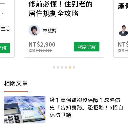
一
修前必懂！住到老的
產
一
居住規劃全攻略
先
毒生活
林黛羚
NT$2,900
NT$
深度了解
了解
原價
NT$5,600
原價
N
相關文章
繳千萬保費卻沒保障？忽略病
史「告知義務」恐拒賠！5招自
保防爭議