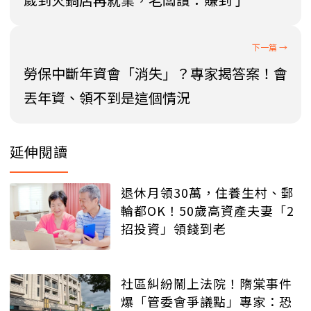
勞保中斷年資會「消失」？專家揭答案！會
丟年資、領不到是這個情況
延伸閱讀
退休月領30萬，住養生村、郵
輪都OK！50歲高資產夫妻「2
招投資」領錢到老
社區糾紛鬧上法院！隋棠事件
爆「管委會爭議點」專家：恐