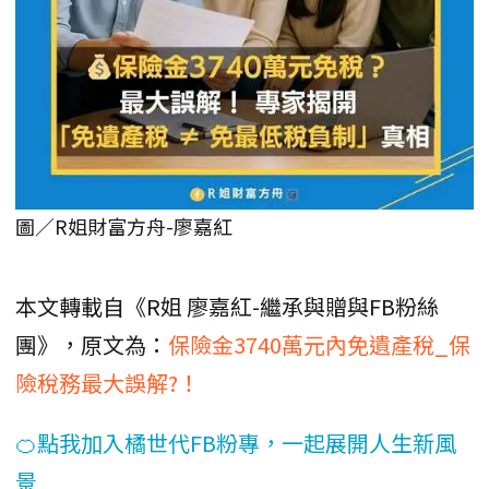
圖／R姐財富方舟-廖嘉紅
本文轉載自《R姐 廖嘉紅-繼承與贈與FB粉絲
團》，原文為：
保險金3740萬元內免遺產稅_保
險稅務最大誤解?！
🍊點我加入橘世代FB粉專，一起展開人生新風
景