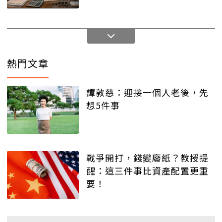
熱門文章
譚敦慈：迎接一個人老後，先
想5件事
戰爭開打，錢變廢紙？教授提
醒：這三件事比資產配置更重
要！