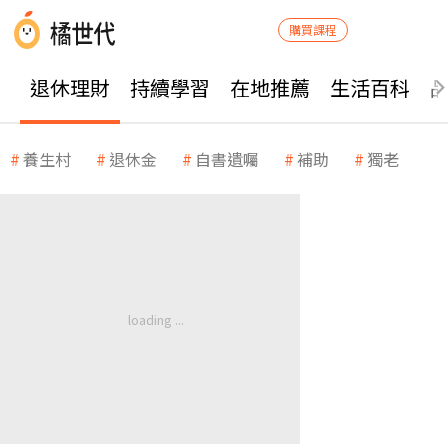
購買課程
退休理財
持續學習
在地推薦
生活百科
養生村
退休金
自書遺囑
補助
獨老