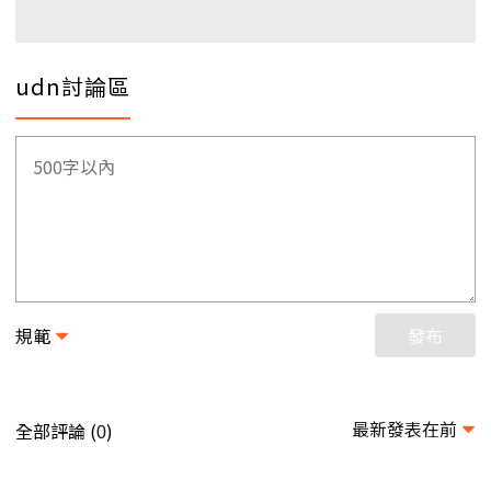
udn討論區
規範
發布
最新發表在前
全部評論 (
)
0