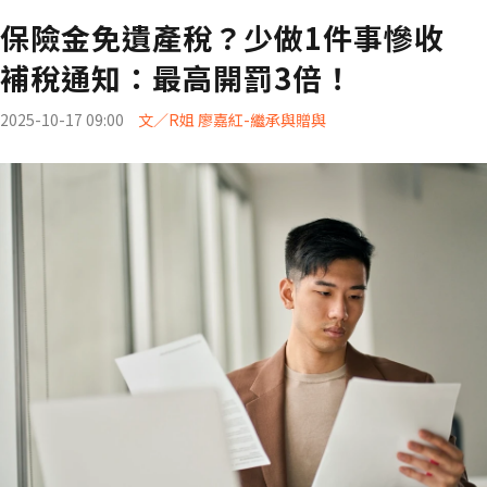
保險金免遺產稅？少做1件事慘收
補稅通知：最高開罰3倍！
2025-10-17 09:00
文／R姐 廖嘉紅-繼承與贈與