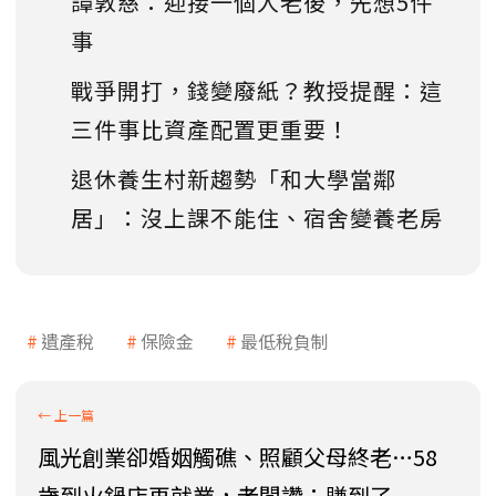
譚敦慈：迎接一個人老後，先想5件
事
戰爭開打，錢變廢紙？教授提醒：這
三件事比資產配置更重要！
退休養生村新趨勢「和大學當鄰
居」：沒上課不能住、宿舍變養老房
遺產稅
保險金
最低稅負制
風光創業卻婚姻觸礁、照顧父母終老…58
歲到火鍋店再就業，老闆讚：賺到了