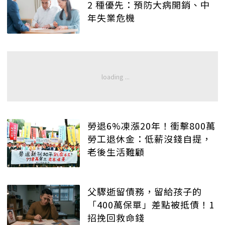
2 種優先：預防大病開銷、中
年失業危機
勞退6%凍漲20年！衝擊800萬
勞工退休金：低薪沒錢自提，
老後生活難顧
父驟逝留債務，留給孩子的
「400萬保單」差點被抵債！1
招挽回救命錢