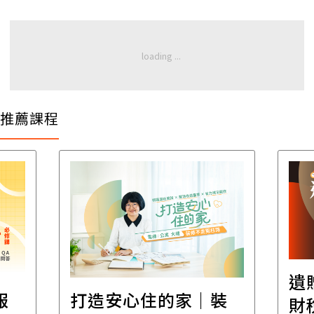
推薦課程
遺
報
打造安心住的家｜裝
財