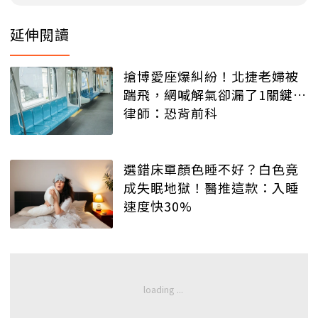
延伸閱讀
搶博愛座爆糾紛！北捷老婦被
踹飛，網喊解氣卻漏了1關鍵…
律師：恐背前科
選錯床單顏色睡不好？白色竟
成失眠地獄！醫推這款：入睡
速度快30%