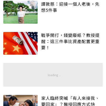
譚敦慈：迎接一個人老後，先
想5件事
戰爭開打，錢變廢紙？教授提
醒：這三件事比資產配置更重
要！
家人臨終突喊「有人來接我、
要回家」？醫授回應方式快