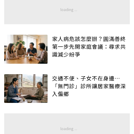
家人病危該怎麼辦？圓滿善終
第一步先開家庭會議：尋求共
識減少紛爭
交通不便、子女不在身邊…
「無門診」診所讓居家醫療深
入偏鄉