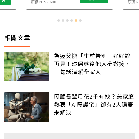
原價
NT$5,600
原價
N
相關文章
為癌父辦「生前告別」好好說
再見！環保葬後他入夢微笑，
一句話溫暖全家人
照顧長輩月花2千有找？美家庭
熱衷「AI照護宅」卻有2大隱憂
未解決