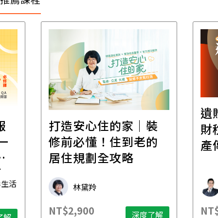
遺
報
打造安心住的家｜裝
財
一
修前必懂！住到老的
產
一
居住規劃全攻略
先
毒生活
林黛羚
NT$2,900
NT$
深度了解
了解