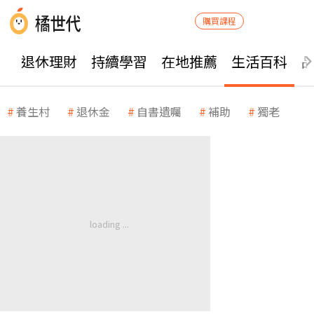
購買課程
退休理財
持續學習
在地推薦
生活百科
養生村
退休金
自書遺囑
補助
獨老