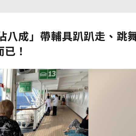
輩佔八成」帶輔具趴趴走、跳
而已！