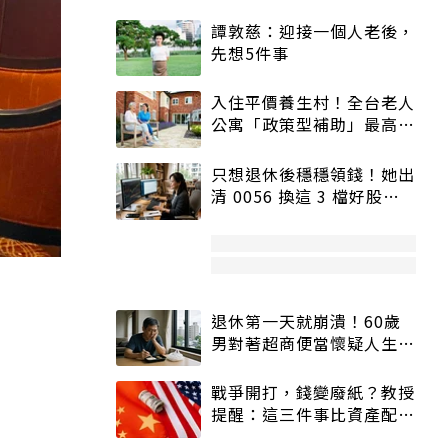
譚敦慈：迎接一個人老後，
先想5件事
入住平價養生村！全台老人
公寓「政策型補助」最高打
5折
只想退休後穩穩領錢！她出
清 0056 換這 3 檔好股：
股價高點照樣買
退休第一天就崩潰！60歲
男對著超商便當懷疑人生
「一切好安靜」
戰爭開打，錢變廢紙？教授
提醒：這三件事比資產配置
更重要！