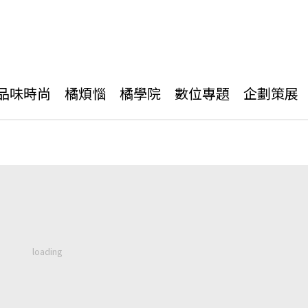
品味時尚
橘煩惱
橘學院
數位專題
企劃策展