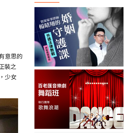
有意思的
（正裝之
，少女