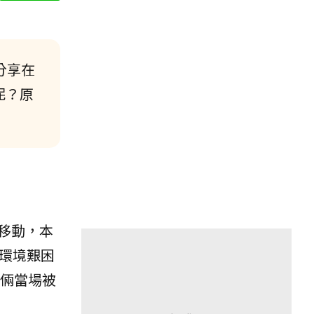
分享在
呢？原
移動，本
環境艱困
我倆當場被