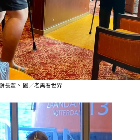
齡長輩。 圖／老黑看世界