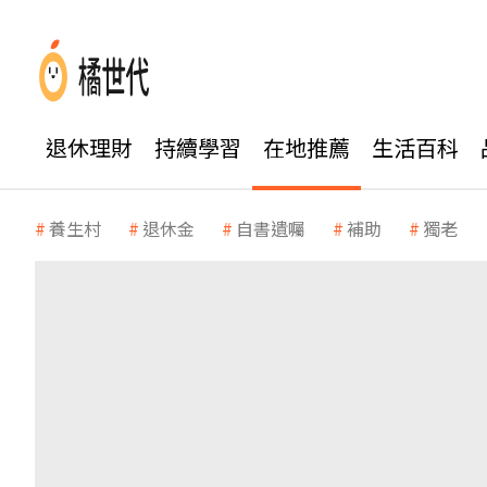
退休理財
持續學習
在地推薦
生活百科
養生村
退休金
自書遺囑
補助
獨老