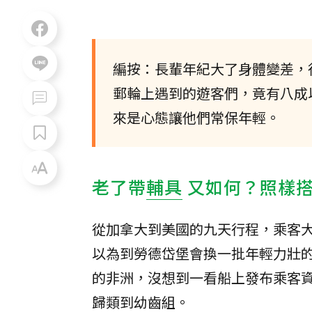
編按：長輩年紀大了身體變差，
郵輪上遇到的遊客們，竟有八成
來是心態讓他們常保年輕。
老了帶
輔具
又如何？照樣
從加拿大到美國的九天行程，乘客
以為到勞德岱堡會換一批年輕力壯的
的非洲，沒想到一看船上發布乘客資
歸類到幼齒組。