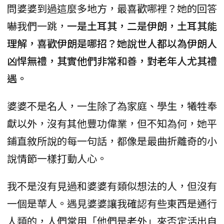
問婆婆到過這麼多地方，最喜歡哪裡？她的回答
嚇我們一跳，
一是土耳其，二是伊朗，土耳其能
理解，喜歡伊朗是哪招？她說世人都以為伊朗人
凶悍無禮，其實他們非常和善，對老年人尤其禮
遇。
婆婆不是名人，一生除了為家庭、學生，犧牲奉
獻以外，沒有其他豐功偉業，但不知為何，她平
鋪直敘所說的每一句話，都像是最曲折離奇的小
說情節一樣打動人心。
我不是沒有見過和婆婆有類似想法的人，但沒有
一個是華人。遇見婆婆讓我確認有些東西是通行
人類的，人們常用「他們是老外」來否定活出自