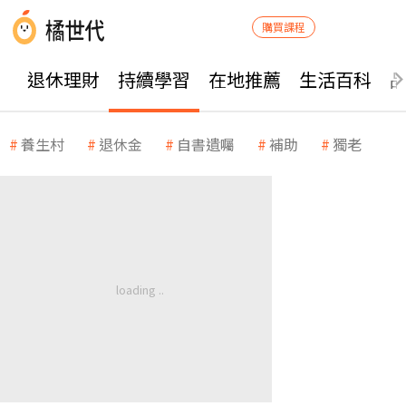
購買課程
退休理財
持續學習
在地推薦
生活百科
養生村
退休金
自書遺囑
補助
獨老