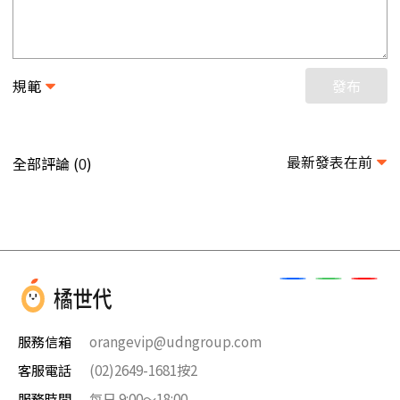
規範
發布
最新發表在前
全部評論 (
)
0
服務信箱
orangevip@udngroup.com
客服電話
(02)2649-1681按2
服務時間
每日 9:00～18:00