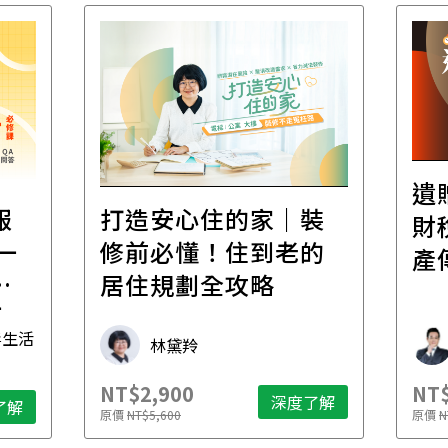
遺
報
打造安心住的家｜裝
財
一
修前必懂！住到老的
產
一
居住規劃全攻略
先
毒生活
林黛羚
NT$2,900
NT$
深度了解
了解
原價
NT$5,600
原價
N