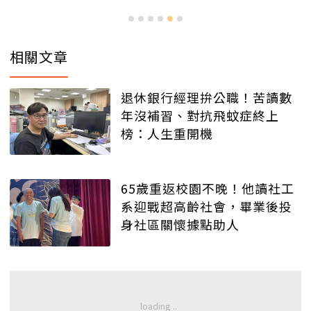
相關文章
退休銀行經理拚公職！苦讀數
年沒補習、對抗飛蚊症終上
榜：人生重開機
65歲重返校園不晚！他讀社工
系迎戰超高齡社會，畢業後投
身社區關懷據點助人