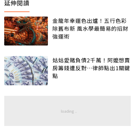
延伸閱讀
金龍年幸運色出爐！五行色彩
除舊布新 風水學最簡易的招財
強運術
姑姑愛賭負債2千萬！阿嬤想賣
房籌錢遭反對…律師點出1關鍵
點