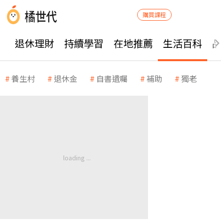
購買課程
退休理財
持續學習
在地推薦
生活百科
養生村
退休金
自書遺囑
補助
獨老