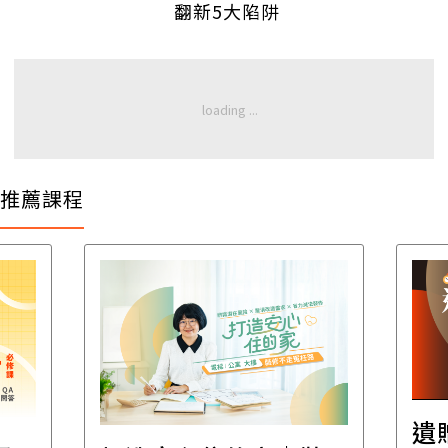
翻新5大陷阱
推薦課程
遺