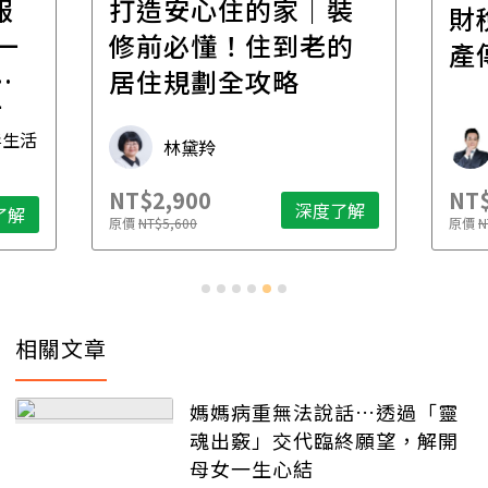
報
打造安心住的家｜裝
財
一
修前必懂！住到老的
產
一
居住規劃全攻略
先
毒生活
林黛羚
NT$2,900
NT$
深度了解
了解
原價
NT$5,600
原價
N
相關文章
媽媽病重無法說話…透過「靈
魂出竅」交代臨終願望，解開
母女一生心結