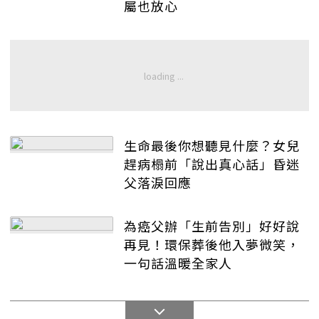
屬也放心
生命最後你想聽見什麼？女兒
趕病榻前「說出真心話」昏迷
父落淚回應
為癌父辦「生前告別」好好說
再見！環保葬後他入夢微笑，
一句話溫暖全家人