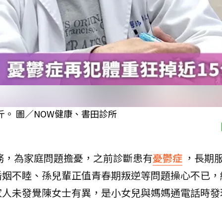
斤。 圖／NOW健康、書田診所
家務，為家庭問題擔憂，之前診斷患有
憂鬱症
，長期
婚姻不睦、孫兒輩正值青春期叛逆等問題操心不已，
家人未發覺陳女士有異，是小女兒與媽媽通電話時發