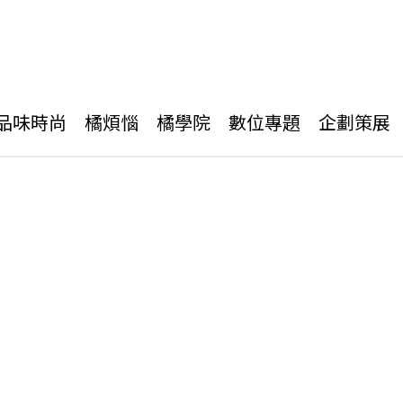
品味時尚
橘煩惱
橘學院
數位專題
企劃策展