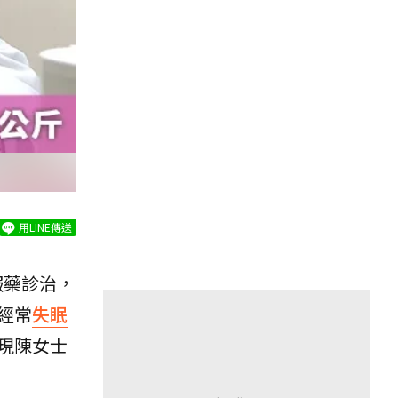
用LINE傳送
服藥診治，
經常
失眠
現陳女士