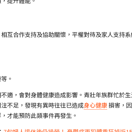
慣，提升體能。
、相互合作支持及協助關懷，平權對待及家人支持系
療等。
期不適，會對身體健康造成影響。青壯年族群忙於生
關注不足，發現有異時往往已造成
身心健康
損害，因
群，才能預防此類事件再發生。
：
7旬婦人退休後仍操勞！ 憂鬱症再犯體重狂掉近1