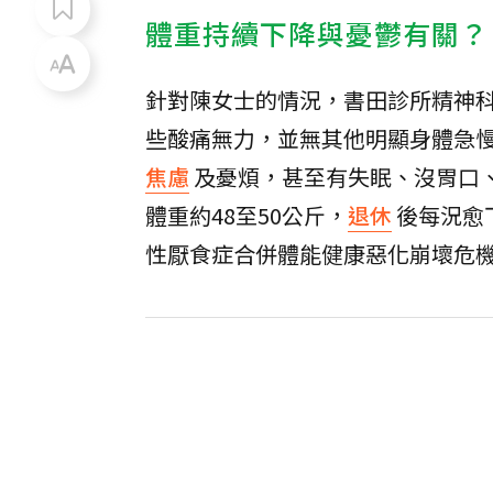
體重持續下降與憂鬱有關？
針對陳女士的情況，書田診所精神
些酸痛無力，並無其他明顯身體急
焦慮
及憂煩，甚至有失眠、沒胃口
體重約48至50公斤，
退休
後每況愈
性厭食症合併體能健康惡化崩壞危