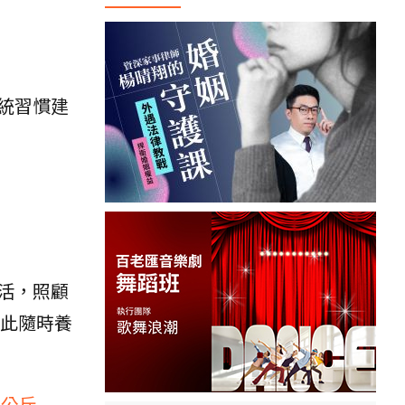
統習慣建
活，照顧
此隨時養
5公斤