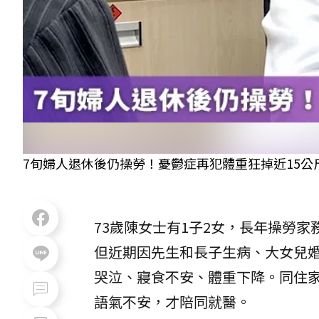
7旬婦人退休後仍操勞！憂鬱症再犯體重狂掉近15公
73歲陳女士有1子2女，長年操勞
但近期因先生和長子生病、大女兒
哭泣、寢食不安、體重下降。同住
語氣不安，才陪同就醫。