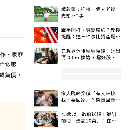
譚敦慈：迎接一個人老後，
先想5件事
戰爭開打，錢變廢紙？教授
提醒：這三件事比資產配置
更重要！
只想退休後穩穩領錢！她出
作、家庭
清 0056 換這 3 檔好股：
股價高點照樣買
許多壓
竭負債，
家人臨終突喊「有人來接
我、要回家」？醫授回應方
式快學：避免抱憾終生
45歲以上政府送錢！職訓
補助「最高10萬」：在
職、待業都能申請