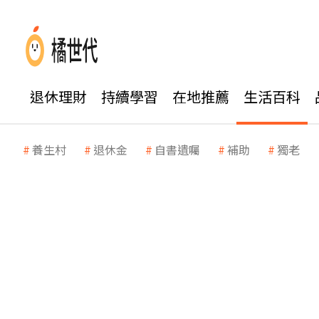
退休理財
持續學習
在地推薦
生活百科
養生村
退休金
自書遺囑
補助
獨老