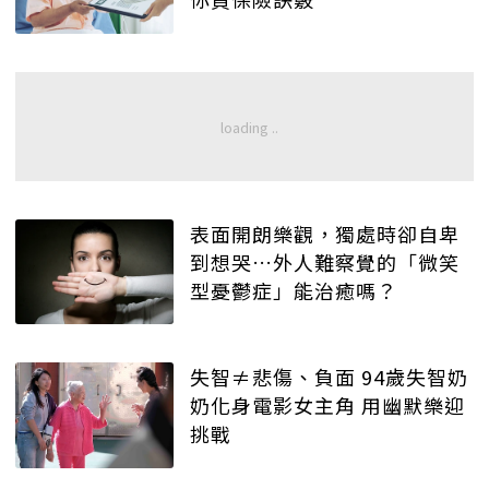
表面開朗樂觀，獨處時卻自卑
到想哭…外人難察覺的「微笑
型憂鬱症」能治癒嗎？
失智≠悲傷、負面 94歲失智奶
奶化身電影女主角 用幽默樂迎
挑戰