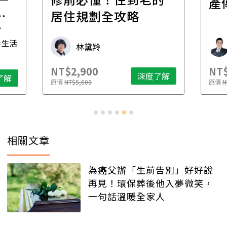
產
一
居住規劃全攻略
先
毒生活
林黛羚
NT$2,900
NT$
深度了解
了解
原價
NT$5,600
原價
N
相關文章
為癌父辦「生前告別」好好說
再見！環保葬後他入夢微笑，
一句話溫暖全家人