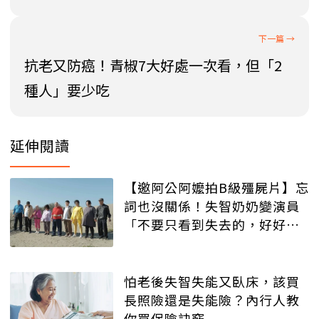
抗老又防癌！青椒7大好處一次看，但「2
種人」要少吃
延伸閱讀
【邀阿公阿嬤拍B級殭屍片】忘
詞也沒關係！失智奶奶變演員
「不要只看到失去的，好好欣
賞仍擁有的」
怕老後失智失能又臥床，該買
長照險還是失能險？內行人教
你買保險訣竅