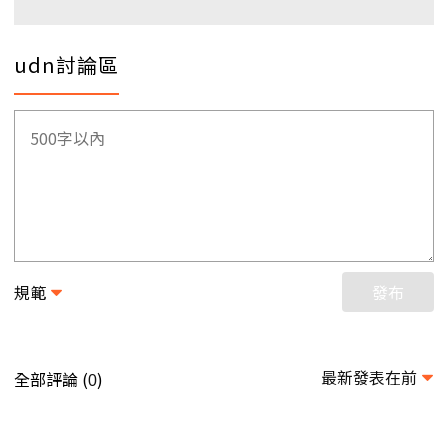
udn討論區
規範
發布
最新發表在前
全部評論 (
)
0