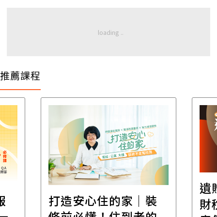
推薦課程
遺
報
打造安心住的家｜裝
財
一
修前必懂！住到老的