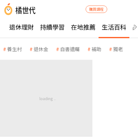
購買課程
退休理財
持續學習
在地推薦
生活百科
養生村
退休金
自書遺囑
補助
獨老