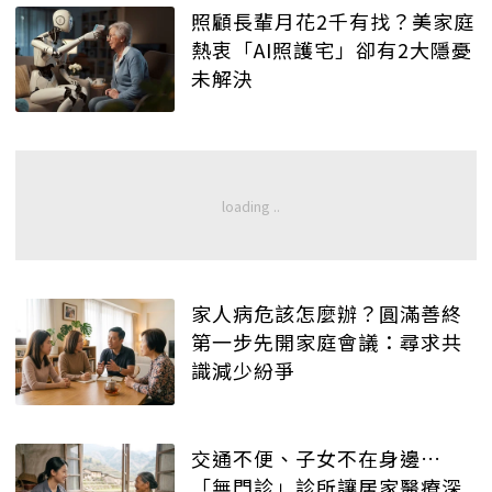
照顧長輩月花2千有找？美家庭
熱衷「AI照護宅」卻有2大隱憂
未解決
家人病危該怎麼辦？圓滿善終
第一步先開家庭會議：尋求共
識減少紛爭
交通不便、子女不在身邊…
「無門診」診所讓居家醫療深