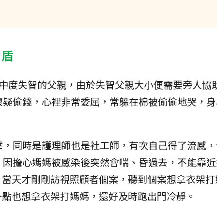
後盾
歲中度失智的父親，由於失智父親大小便需要旁人協
懷疑偷錢，心裡非常委屈，常躲在棉被偷偷地哭，身
華，同時是護理師也是社工師，有次自己得了流感，
，因擔心媽媽被感染後突然會喘、昏過去，不能靠近
，當天才剛剛訪視照顧者個案，聽到個案想拿衣架打
一點也想拿衣架打媽媽，還好及時跑出門冷靜。