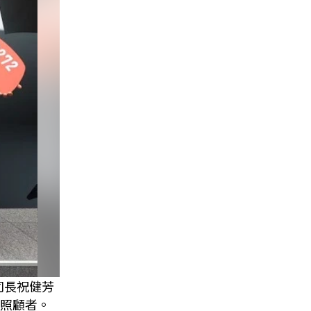
司長祝健芳
照顧者。