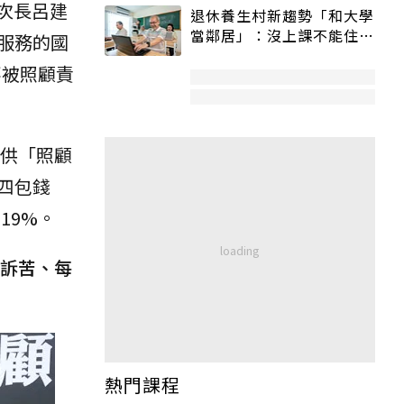
部次長呂建
退休養生村新趨勢「和大學
當鄰居」：沒上課不能住、
服務的國
宿舍變養老房
不被照顧責
提供「照顧
四包錢
19%。
聽訴苦、每
熱門課程