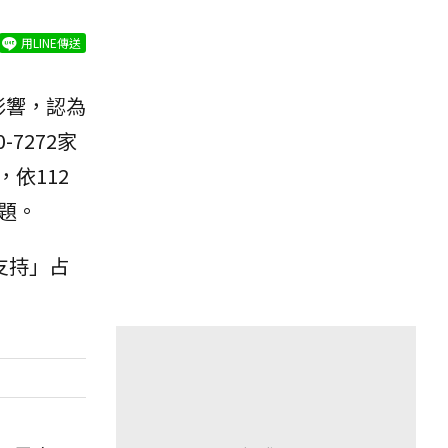
用LINE傳送
影響，認為
-7272家
依112
問題。
支持」占