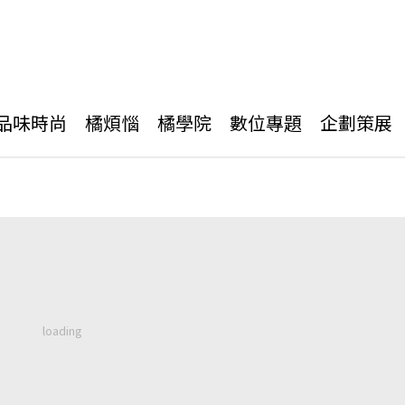
品味時尚
橘煩惱
橘學院
數位專題
企劃策展