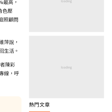
%最高，
角色壓
家庭照顧問
維萍說，
回生活。
者陳彩
專線，呼
熱門文章