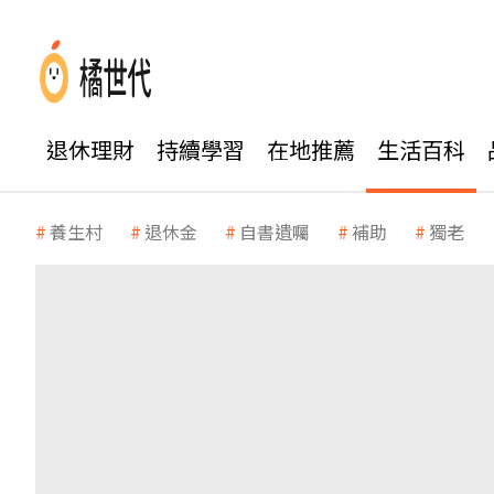
退休理財
持續學習
在地推薦
生活百科
養生村
退休金
自書遺囑
補助
獨老