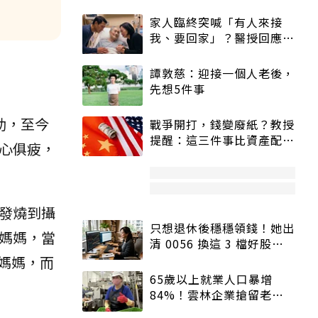
家人臨終突喊「有人來接
我、要回家」？醫授回應方
式快學：避免抱憾終生
譚敦慈：迎接一個人老後，
先想5件事
助，至今
戰爭開打，錢變廢紙？教授
提醒：這三件事比資產配置
心俱疲，
更重要！
發燒到攝
只想退休後穩穩領錢！她出
媽媽，當
清 0056 換這 3 檔好股：
股價高點照樣買
媽媽，而
65歲以上就業人口暴增
84%！雲林企業搶留老員
工：穩定性高、經驗豐富