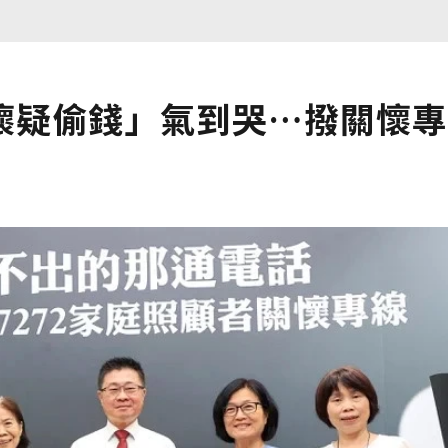
懷疑偷錢」氣到哭…撥關懷專