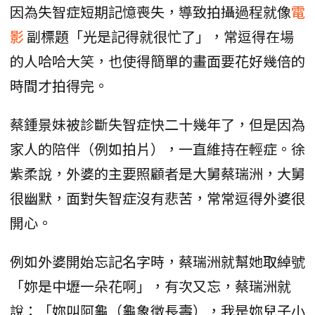
因為失智症短期記憶喪失，導致拍攝過程就像
電
影
副標題「光是記得就很忙了」，常逗得在場
的人哈哈大笑，也使得簡單的畫面要花好幾倍的
時間才拍得完。
蔡鍾景妹被診斷失智症快二十幾年了，但是因為
家人的陪伴（例如拍片），一直維持在輕症。徐
紫柔說，外婆的主要照顧者是大舅蔡瑞洲，大舅
很幽默，面對失智症沒有悲苦，常常逗得外婆很
開心。
例如外婆開始忘記名字時，蔡瑞洲就幫她取綽號
「妳是中壢一朵花啊」，有次又忘，蔡瑞洲就
說：「妳叫阿龜（龜象徵長壽），我是妳兒子小