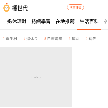
購買課程
退休理財
持續學習
在地推薦
生活百科
養生村
退休金
自書遺囑
補助
獨老