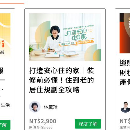
遺
報
打造安心住的家｜裝
財
一
修前必懂！住到老的
產
一
居住規劃全攻略
先
毒生活
林黛羚
NT$2,900
NT$
深度了解
了解
原價
NT$5,600
原價
N