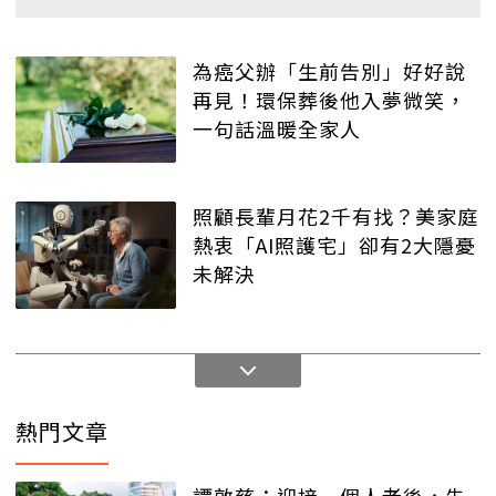
為癌父辦「生前告別」好好說
再見！環保葬後他入夢微笑，
一句話溫暖全家人
照顧長輩月花2千有找？美家庭
熱衷「AI照護宅」卻有2大隱憂
未解決
熱門文章