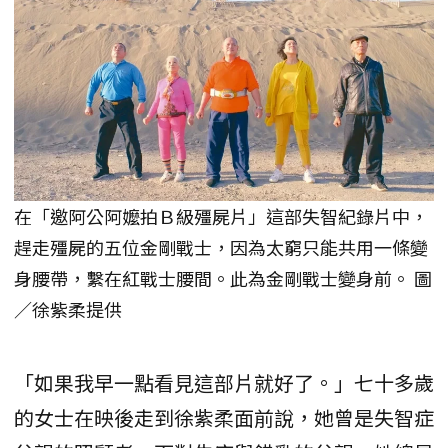
在「邀阿公阿嬤拍Ｂ級殭屍片」這部失智紀錄片中，
趕走殭屍的五位金剛戰士，因為太窮只能共用一條變
身腰帶，繫在紅戰士腰間。此為金剛戰士變身前。 圖
／徐紫柔提供
「如果我早一點看見這部片就好了。」七十多歲
的女士在映後走到徐紫柔面前說，她曾是失智症