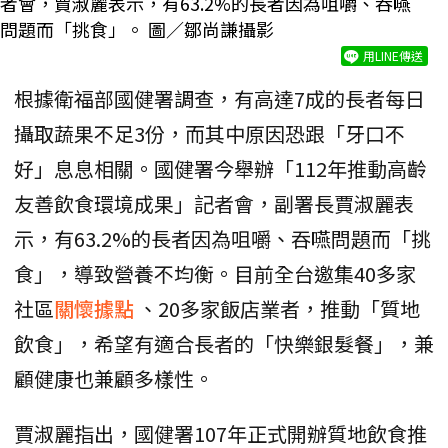
者會，賈淑麗表示，有63.2%的長者因為咀嚼、吞嚥
問題而「挑食」。 圖／鄒尚謙攝影
用LINE傳送
根據衛福部國健署調查，有高達7成的長者每日
攝取蔬果不足3份，而其中原因恐跟「牙口不
好」息息相關。國健署今舉辦「112年推動高齡
友善飲食環境成果」記者會，副署長賈淑麗表
示，有63.2%的長者因為咀嚼、吞嚥問題而「挑
食」，導致營養不均衡。目前全台邀集40多家
社區
關懷據點
、20多家飯店業者，推動「質地
飲食」，希望有適合長者的「快樂銀髮餐」，兼
顧健康也兼顧多樣性。
賈淑麗指出，國健署107年正式開辦質地飲食推