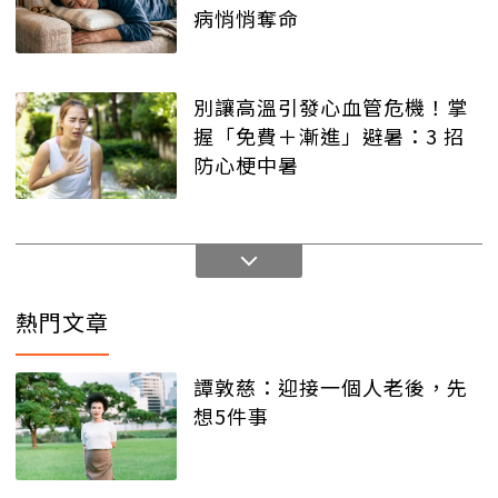
病悄悄奪命
別讓高溫引發心血管危機！掌
握「免費＋漸進」避暑：3 招
防心梗中暑
熱門文章
譚敦慈：迎接一個人老後，先
想5件事