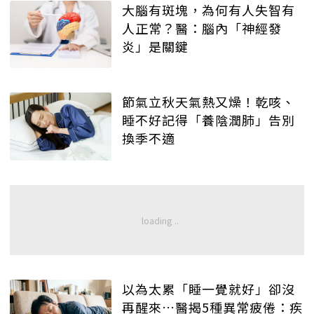
大腦有斑塊，為何有人失智有
人正常？醫：腦內「神經發
炎」是關鍵
節氣立秋天氣熱又燥！乾咳、
睡不好記得「養陰潤肺」告別
換季不適
以為太累「睡一覺就好」卻沒
再醒來…醫揭5種異常疲倦：疾