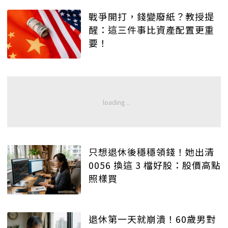
戰爭開打，錢變廢紙？教授提
醒：這三件事比資產配置更重
要！
只想退休後穩穩領錢！她出清
0056 換這 3 檔好股：股價高點
照樣買
退休第一天就崩潰！60歲男對