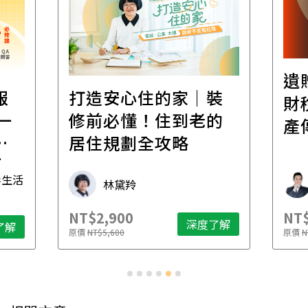
遺
報
打造安心住的家｜裝
財
一
修前必懂！住到老的
產
一
居住規劃全攻略
先
毒生活
林黛羚
NT$2,900
NT$
深度了解
了解
原價
NT$5,600
原價
N