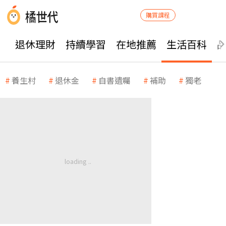
購買課程
退休理財
持續學習
在地推薦
生活百科
養生村
退休金
自書遺囑
補助
獨老