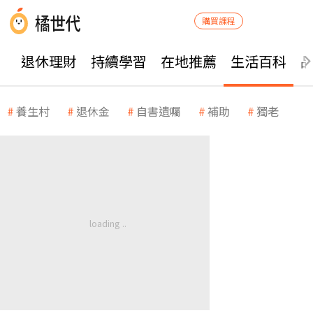
購買課程
退休理財
持續學習
在地推薦
生活百科
養生村
退休金
自書遺囑
補助
獨老