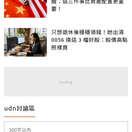
醒：這三件事比資產配置更重
要！
只想退休後穩穩領錢！她出清
0056 換這 3 檔好股：股價高點
照樣買
udn討論區