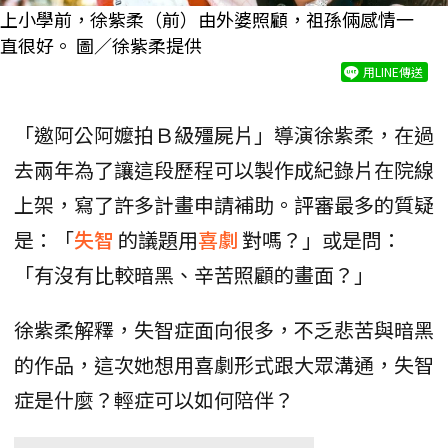
上小學前，徐紫柔（前）由外婆照顧，祖孫倆感情一
直很好。 圖／徐紫柔提供
用LINE傳送
「邀阿公阿嬤拍Ｂ級殭屍片」導演徐紫柔，在過
去兩年為了讓這段歷程可以製作成紀錄片在院線
上架，寫了許多計畫申請補助。評審最多的質疑
是：「
失智
的議題用
喜劇
對嗎？」或是問：
「有沒有比較暗黑、辛苦照顧的畫面？」
徐紫柔解釋，失智症面向很多，不乏悲苦與暗黑
的作品，這次她想用喜劇形式跟大眾溝通，失智
症是什麼？輕症可以如何陪伴？