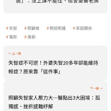
居」：沒上課不能住、宿舍變養老房
失智
照顧者
輕症照護
家庭關係
電影
喜劇
失智症不可逆！外婆失智20多年卻能維持
輕症？原來靠「這件事」
照顧失智家人壓力大…醫點出3大困境：孤
獨感、挫折感難紓解