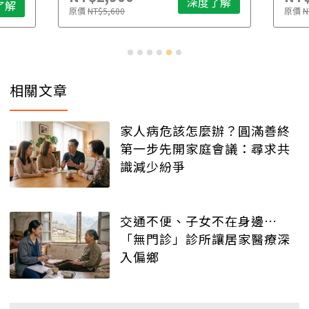
深度了解
了解
原價
NT$5,600
原價
N
相關文章
家人病危該怎麼辦？圓滿善終
第一步先開家庭會議：尋求共
識減少紛爭
交通不便、子女不在身邊…
「無門診」診所讓居家醫療深
入偏鄉