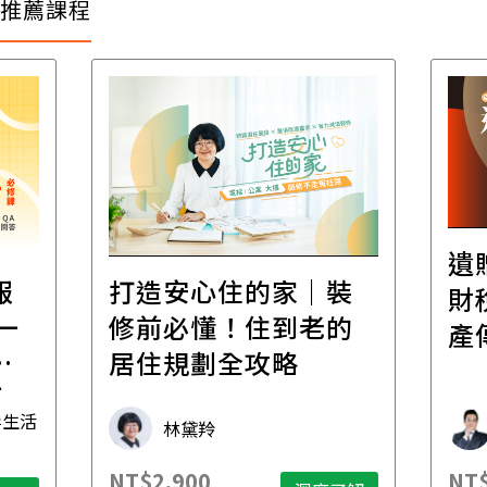
推薦課程
遺
報
打造安心住的家｜裝
財
一
修前必懂！住到老的
產
一
居住規劃全攻略
先
毒生活
林黛羚
NT$2,900
NT$