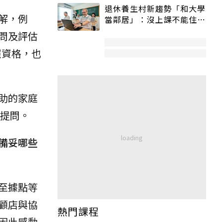
退休養生村新趨勢「和大學
解，例
當鄰居」：沒上課不能住、
宿舍變養老房
問及評估
照資格，也
助的家庭
何提問。
備妥哪些
至據點等
顧店與協
熱門課程
因此感動