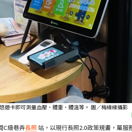
悠遊卡即可測量血壓、體重、體溫等。 圖／梅緣緣攝影
9間C級巷弄
長照
站，以現行長照2.0政策規畫，屬服