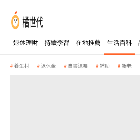
退休理財
持續學習
在地推薦
生活百科
養生村
退休金
自書遺囑
補助
獨老