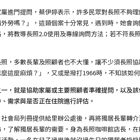
家屬進門提問，蔡伊婷表示，許多民眾對長照不夠理
請外勞嗎？」，這類個案十分常見，遇到時，她會詢
，將教導長照2.0使用及專線詢問方法；若不符長
長照，多數長輩及照顧者也不大懂，讓不少須長照協
麼這麼麻煩？」，又或是撥打1966時，不知該如
之一，就是協助家屬或主要照顧者準確提問，以及該
齡、需求與是否正在住院進行評估。
，社會局列冊提供給里辦公處後，再將獨居長輩轉介
訪，了解獨居長輩的需要。身為長照咖啡館店長，在
等活動，一名在兒子過世後就沒過生日的獨居老奶奶