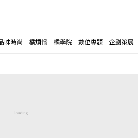
品味時尚
橘煩惱
橘學院
數位專題
企劃策展