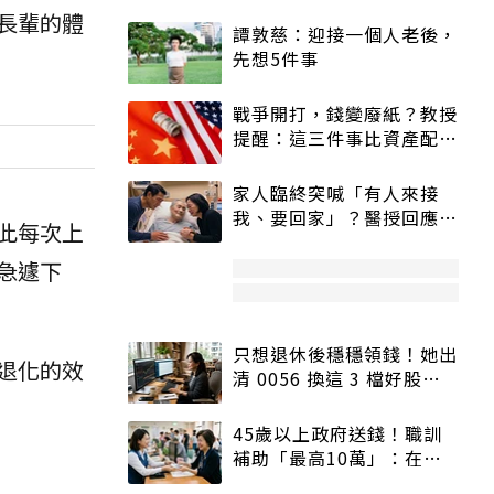
長輩的體
譚敦慈：迎接一個人老後，
先想5件事
戰爭開打，錢變廢紙？教授
提醒：這三件事比資產配置
更重要！
家人臨終突喊「有人來接
我、要回家」？醫授回應方
此每次上
式快學：避免抱憾終生
急遽下
只想退休後穩穩領錢！她出
退化的效
清 0056 換這 3 檔好股：
股價高點照樣買
45歲以上政府送錢！職訓
補助「最高10萬」：在
職、待業都能申請