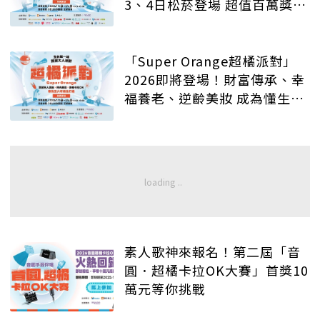
3、4日松菸登場 超值百萬獎品
等你抽
「Super Orange超橘派對」
2026即將登場！財富傳承、幸
福養老、逆齡美妝 成為懂生活
的質感大人
素人歌神來報名！第二屆「音
圓．超橘卡拉OK大賽」首獎10
萬元等你挑戰