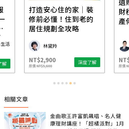
遺
報
打造安心住的家｜裝
財
一
修前必懂！住到老的
產
一
居住規劃全攻略
先
毒生活
林黛羚
NT$2,900
NT$
深度了解
了解
原價
NT$5,600
原價
N
相關文章
金曲歌王許富凱飆唱、名人健
康理財講座！「超橘派對」1月