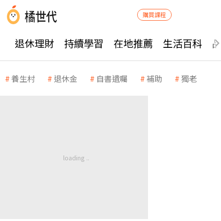
購買課程
退休理財
持續學習
在地推薦
生活百科
養生村
退休金
自書遺囑
補助
獨老