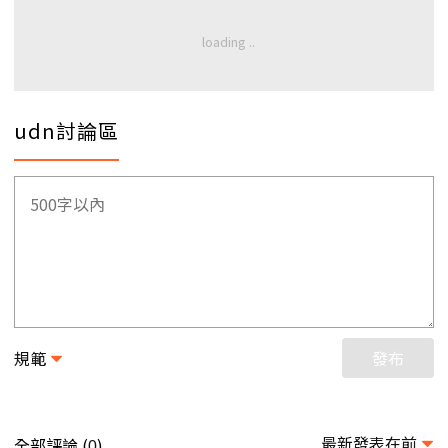
udn討論區
規範
發布
最新發表在前
全部評論 (
)
0