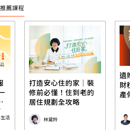
推薦課程
遺
報
打造安心住的家｜裝
財
一
修前必懂！住到老的
產
一
居住規劃全攻略
先
毒生活
林黛羚