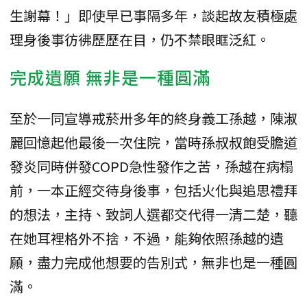
生謝幕！」即使早已事隔多年，談起故友積極處
理身後事彷彿歷歷在目，仍不禁眼眶泛紅。
完成遺願 無非是一種圓滿
至於一同宣導戒菸卅多年的終身義工孫越，陳淑
麗回憶起他最後一次住院，當時孫叔叔飽受膽道
發炎同時併發COPD急性發作之苦，孫越在病榻
前，一本正經交待身後事，包括火化與追思禮拜
的想法，主持、致詞人選都交代得一清二楚，聽
在她耳裡格外不捨，不過，能夠依照孫越的遺
願，盡力完成他想要的告別式，無非也是一種圓
滿。