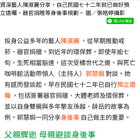
資深藝人陳淑麗分享，自己民國七十二年就已做好預
立遺囑、器官捐贈等身後事規劃。 圖／張皓婷攝影
用LINE傳送
投身公益多年的藝人
陳淑麗
，從早期推動戒
菸、器官捐贈，到近年的環保葬，即使年逾七
旬，生死相當豁達，這次受橘世代之邀，與死亡
咖啡館活動帶領人（主持人）
郭慧娟
對談。她
有感而發談起，早在民國七十二年已自行
預立遺
囑
，包括簽署器官捐贈、大體老師及環保葬，
並以自身雙親與多年摯友孫越、薛岳的故事為
例，郭慧娟一同分享
身後事
自己做主的重要。
父親驟逝 母親避談身後事