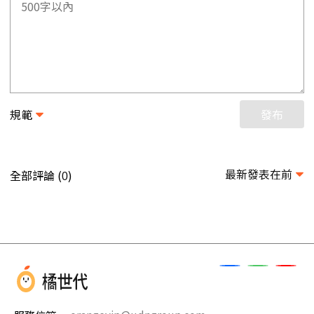
規範
發布
最新發表在前
全部評論 (
)
0