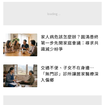
家人病危該怎麼辦？圓滿善終
第一步先開家庭會議：尋求共
識減少紛爭
交通不便、子女不在身邊…
「無門診」診所讓居家醫療深
入偏鄉