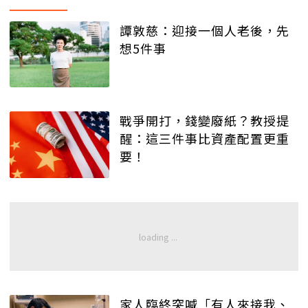
譚敦慈：迎接一個人老後，先
想5件事
戰爭開打，錢變廢紙？教授提
醒：這三件事比資產配置更重
要！
家人臨終突喊「有人來接我、