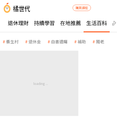
購買課程
退休理財
持續學習
在地推薦
生活百科
養生村
退休金
自書遺囑
補助
獨老