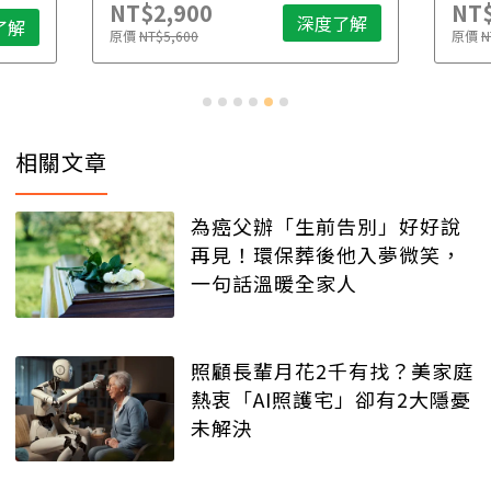
NT$2,900
NT$
深度了解
了解
原價
NT$5,600
原價
N
相關文章
為癌父辦「生前告別」好好說
再見！環保葬後他入夢微笑，
一句話溫暖全家人
照顧長輩月花2千有找？美家庭
熱衷「AI照護宅」卻有2大隱憂
未解決