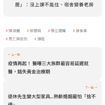
居」：沒上課不能住、宿舍變養老房
陳淑麗
郭慧娟
預立遺囑
身後事
死亡與告別
課程
疫情再起！ 醫曝三大族群最容易延遲就
醫，錯失黃金治療期
退休先生變大型家具...熟齡婚姻最怕「捨不
得」