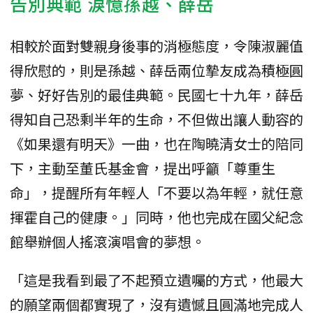
告別典範 淚憶孫越、薛岳
相較於面對雙親身後事的消極態度，令陳淑麗值
得欣慰的，則是孫越、薛岳兩位摯友成為積極圓
夢、好好告別的最佳典範。民國七十九年，薛岳
得知自己恐剩半年的生命，不但做出讓人動容的
《如果還有明天》一曲，也在陶曉清女士的陪同
下，主動至董氏基金會，提出呼籲「尊重生
命」，提醒所有年輕人「不要以為年輕，就任意
揮霍自己的健康。」同時，他也完成在國父紀念
館舉辦個人搖滾演唱會的夢想。
「這是我看到最了不起預立遺囑的方式，他最大
的願望兩個都實現了，沒有遺憾且圓滿地完成人