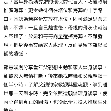
定？當年身為殯葬處的環保葬代言人，巧遇政府
推廣海葬，更令她徘徊在塔位和海葬的十字路
口，她認為若將骨灰放在塔位，固可滿足思念之
情，不過，一旦自己離世後，母親的骨灰也就沒
人祭拜了，於是和哥哥商量選擇海葬。不難發
現，把身後事交給家人處理，反而易留下難以彌
補的遺憾。
郭慧娟則分享當年父親想主動和家人談身後事，
卻被家人無情打斷，後來她找時機和父親暢談一
個半小時，了解父親的宗教觀與靈魂觀，等到離
世那一天到來時，完全依照遺願辦理身後事，使
內心得到真正的圓滿，也從此全力投入推廣生死
教育！