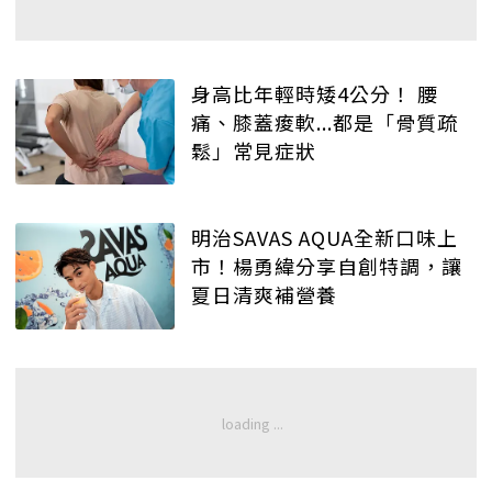
身高比年輕時矮4公分！ 腰
痛、膝蓋痠軟...都是「骨質疏
鬆」常見症狀
明治SAVAS AQUA全新口味上
市！楊勇緯分享自創特調，讓
夏日清爽補營養