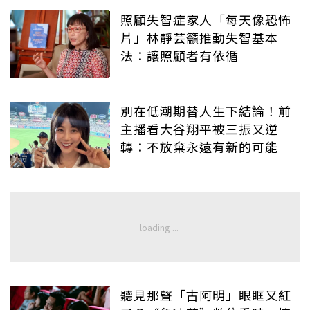
照顧失智症家人「每天像恐怖
片」林靜芸籲推動失智基本
法：讓照顧者有依循
別在低潮期替人生下結論！前
主播看大谷翔平被三振又逆
轉：不放棄永遠有新的可能
聽見那聲「古阿明」眼眶又紅