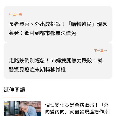
長者買菜、外出成挑戰！「購物難民」現象
蔓延：鄉村到都市都無法倖免
走路跌倒別輕忽！55婦雙腿無力跌跤，就
醫驚見癌症末期轉移脊椎
延伸閱讀
個性變化竟是惡病徵兆！「外
向變內向」就醫發現腦瘤作祟