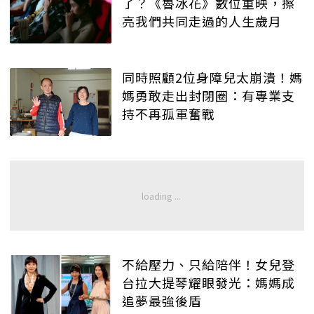
了？《魯冰花》數位重映，擦
亮我們共同走過的人生歲月
同時照顧2位身障兒太崩潰！媽
媽勇敢走出封閉圈：有專業支
持不再孤軍奮戰
不給壓力、只給陪伴！女兒登
台拉大提琴耀眼發光：媽媽成
追夢最強後盾