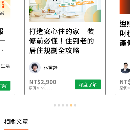
遺
報
打造安心住的家｜裝
財
一
修前必懂！住到老的
產
一
居住規劃全攻略
先
毒生活
林黛羚
NT$2,900
NT$
深度了解
了解
原價
NT$5,600
原價
N
相關文章