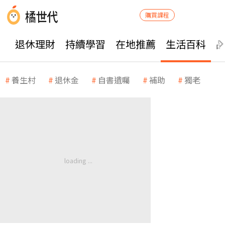
購買課程
退休理財
持續學習
在地推薦
生活百科
養生村
退休金
自書遺囑
補助
獨老