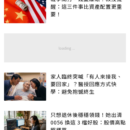
醒：這三件事比資產配置更重
要！
家人臨終突喊「有人來接我、
要回家」？醫授回應方式快
學：避免抱憾終生
只想退休後穩穩領錢！她出清
0056 換這 3 檔好股：股價高點
照樣買