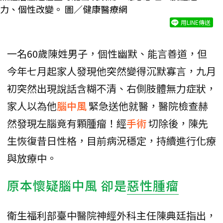
力、個性改變。 圖／健康醫療網
用LINE傳送
一名60歲陳姓男子，個性幽默、能言善道，但
今年七月起家人發現他突然變得沉默寡言，九月
初突然出現說話含糊不清、右側肢體無力症狀，
家人以為他
腦中風
緊急送他就醫，醫院檢查赫
然發現左腦竟有顆腫瘤！經
手術
切除後，陳先
生恢復昔日性格，目前病況穩定，持續進行化療
與放療中。
原本懷疑腦中風 卻是
惡性腫瘤
衛生福利部臺中醫院神經外科主任陳典廷指出，