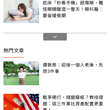
起床「秒看手機」超傷眼，難
怪眼睛酸澀一整天！眼科醫：
要留緩衝期
熱門文章
譚敦慈：迎接一個人老後，先
想5件事
戰爭開打，錢變廢紙？教授提
醒：這三件事比資產配置更重
要！