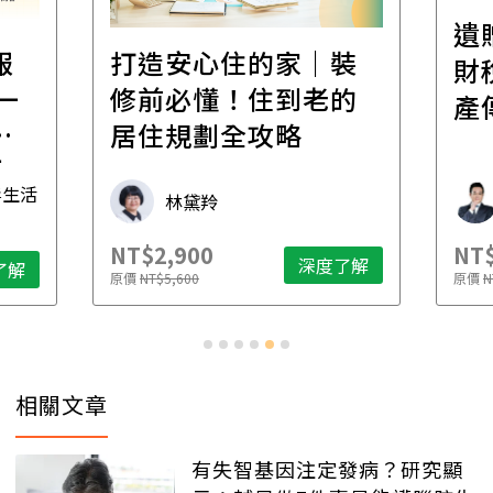
遺
報
打造安心住的家｜裝
財
一
修前必懂！住到老的
產
一
居住規劃全攻略
先
毒生活
林黛羚
NT$2,900
NT$
深度了解
了解
原價
NT$5,600
原價
N
相關文章
有失智基因注定發病？研究顯