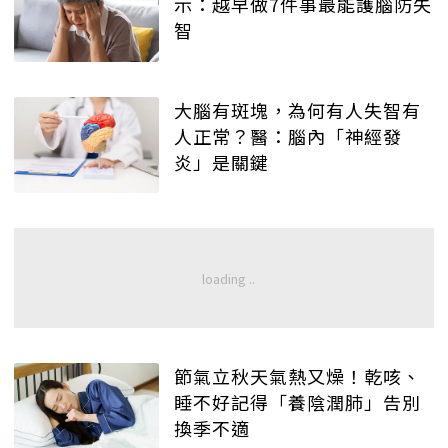
示：越早做7件事最能護腦防失
智
大腦有斑塊，為何有人失智有
人正常？醫：腦內「神經發
炎」是關鍵
節氣立秋天氣熱又燥！乾咳、
睡不好記得「養陰潤肺」告別
換季不適