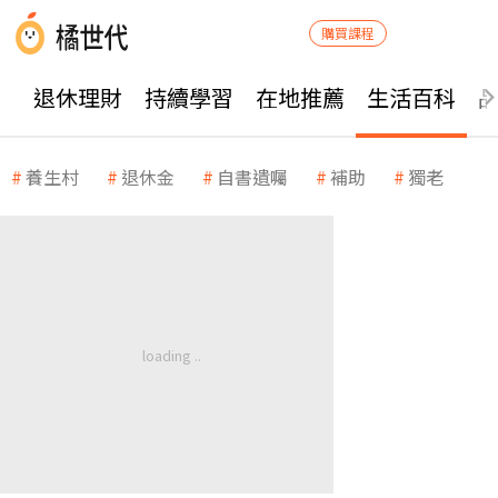
購買課程
退休理財
持續學習
在地推薦
生活百科
養生村
退休金
自書遺囑
補助
獨老