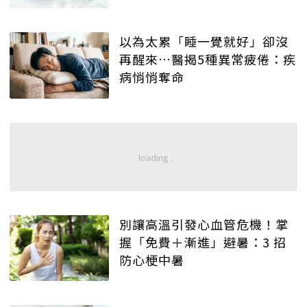
以為太累「睡一覺就好」卻沒
再醒來…醫揭5種異常疲倦：疾
病悄悄奪命
別讓高溫引發心血管危機！掌
握「免費＋漸進」避暑：3 招
防心梗中暑