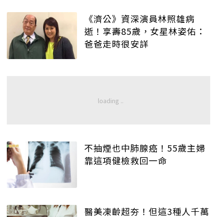
《濟公》資深演員林照雄病
逝！享壽85歲，女星林姿佑：
爸爸走時很安詳
不抽煙也中肺腺癌！55歲主婦
靠這項健檢救回一命
醫美凍齡超夯！但這3種人千萬