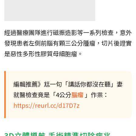
經過醫療團隊進行磁振造影等一系列檢查，意外
發現患者左側前腦有顆三公分腫瘤，切片後證實
是惡性多形性膠質母細胞瘤。
編輯推薦》尪一句「講話你都沒在聽」妻
就醫檢查竟是「4公分
腦瘤
」作祟：
https://reurl.cc/d17D7z
3D立體導航 手術精準切除病兆