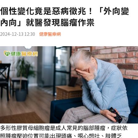
個性變化竟是惡病徵兆！「外向變
內向」就醫發現腦瘤作祟
2024-12-13 12:30
健康醫療網
多形性膠質母細胞瘤是成人常見的腦部腫瘤，症狀依
照腫瘤壓迫位置可能出現頭痛、噁心想吐、肢體乏