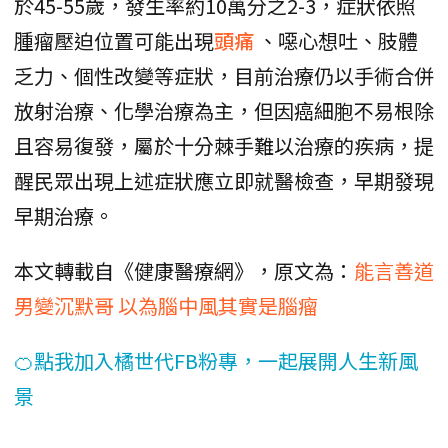
於45-55歲，發生率約10萬分之2-3，症狀依照
腫瘤壓迫位置可能出現
頭痛
、噁心想吐、肢體
乏力、個性改變等症狀，目前治療仍以手術合併
放射治療、化學治療為主，但因癌細胞不易根除
且容易復發，屬於十分棘手難以治療的疾病，提
醒民眾出現上述症狀應立即就醫檢查，早期發現
早期治療。
本文轉載自《健康醫療網》，原文為：
能言善道
男變沉默哥 以為腦中風其實是腦瘤
🍊點我加入橘世代FB粉專，一起展開人生新風
景