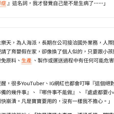
鬱症
』這名詞，我才發覺自己是不是生病了……」
性樂天，為人海派，長期在公司接洽國外業務，人際
便請了育嬰假在家，卻像換了個人似的，只要跟小孩
避免原料、
生產
、製作或運送過程中有任何可能危害
，很多YouTuber、IG網紅也都會叮嚀『這個絕
準備的幾件事』、『哪件事不能做』、『處處都要小
到快崩潰。凡是寶寶要用的，沒有一樣我不擔心。」