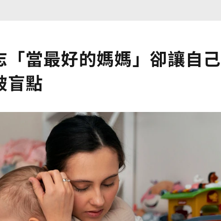
志「當最好的媽媽」卻讓自己
破盲點