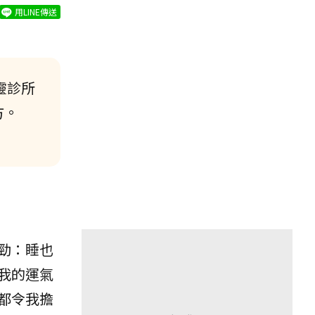
用LINE傳送
靈診所
方。
勁：睡也
我的運氣
都令我擔