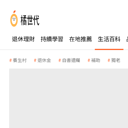
退休理財
持續學習
在地推薦
生活百科
養生村
退休金
自書遺囑
補助
獨老