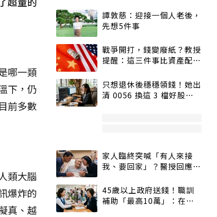
了超量的
譚敦慈：迎接一個人老後，
先想5件事
戰爭開打，錢變廢紙？教授
提醒：這三件事比資產配置
是哪一類
更重要！
只想退休後穩穩領錢！她出
溫下，仍
清 0056 換這 3 檔好股：
目前多數
股價高點照樣買
家人臨終突喊「有人來接
我、要回家」？醫授回應方
人類大腦
式快學：避免抱憾終生
45歲以上政府送錢！職訓
訊爆炸的
補助「最高10萬」：在
擬真、越
職、待業都能申請