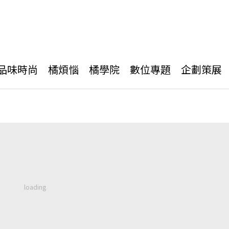
品味時尚
橘煩惱
橘學院
數位專題
企劃策展