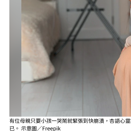
有位母親只要小孩一哭鬧就緊張到快崩潰，杏語心靈
已。 示意圖／Freepik