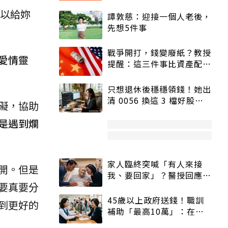
以給妳
譚敦慈：迎接一個人老後，
先想5件事
戰爭開打，錢變廢紙？教授
愛情靈
提醒：這三件事比資產配置
更重要！
只想退休後穩穩領錢！她出
清 0056 換這 3 檔好股：
礙，協助
股價高點照樣買
是遇到爛
家人臨終突喊「有人來接
開。但是
我、要回家」？醫授回應方
要真要分
式快學：避免抱憾終生
45歲以上政府送錢！職訓
到更好的
補助「最高10萬」：在
職、待業都能申請