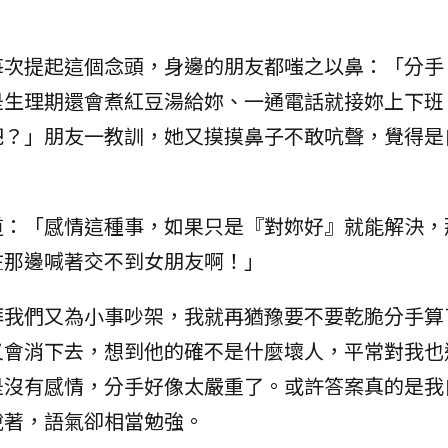
每次提起這個念頭，身邊的朋友都嗤之以鼻：「分手
是生理期還會煮紅豆湯給妳、一通電話就接妳上下班
吧？」朋友一教訓，她又摸摸鼻子不敢吭聲，覺得是
道：「感情這種事，如果只是『對妳好』就能解決，
在那邊喊著交不到女朋友啊！」
拜我們又為小事吵架，我就再猶豫要不要乾脆分手算
又會消下去，想到他的確不是什麼壞人，平常對我也
是沒有感情，分手好像太嚴重了。或許答案真的是我
說著，語氣卻相當勉強。