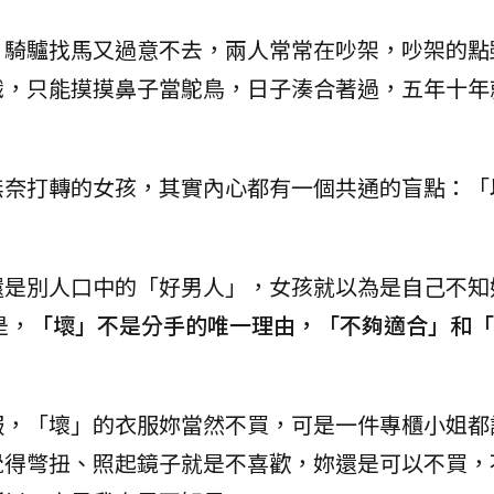
、騎驢找馬又過意不去，兩人常常在吵架，吵架的點
識，只能摸摸鼻子當鴕鳥，日子湊合著過，五年十年
無奈打轉的女孩，其實內心都有一個共通的盲點：「
還是別人口中的「好男人」，女孩就以為是自己不知
是，
「壞」不是分手的唯一理由，「不夠適合」和「
服，「壞」的衣服妳當然不買，可是一件專櫃小姐都
覺得彆扭、照起鏡子就是不喜歡，妳還是可以不買，