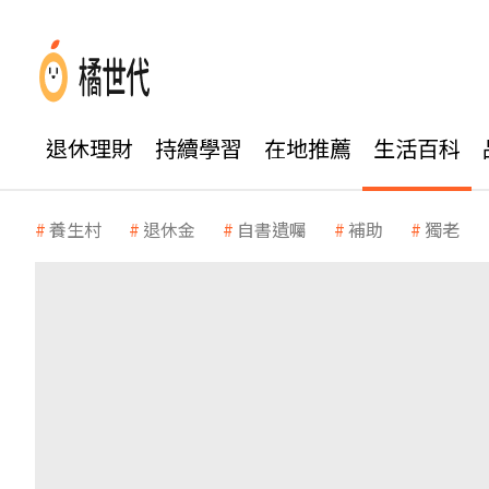
退休理財
持續學習
在地推薦
生活百科
養生村
退休金
自書遺囑
補助
獨老