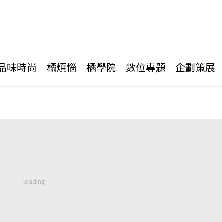
品味時尚
橘煩惱
橘學院
數位專題
企劃策展