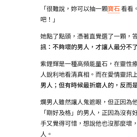
「很難說，妳可以抽一顆
寶石
看看
吧！」
她點了點頭，憑著直覺選了一顆，
訊：不夠壞的男人，才讓人最分不
紫鋰輝是一種高頻能量石，在靈性
人銳利地看清真相。而在愛情靈訊
男人；但有時候最折磨人的，反而
爛男人雖然讓人鬼遮眼，但正因為
「剛好及格」的男人，正因為沒有
手又覺得可惜，想說他也沒那麼壞
人。