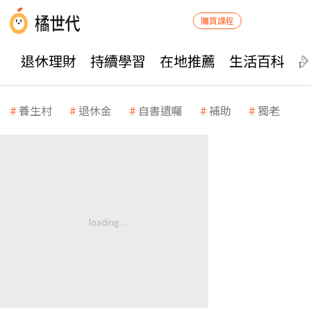
購買課程
退休理財
持續學習
在地推薦
生活百科
養生村
退休金
自書遺囑
補助
獨老