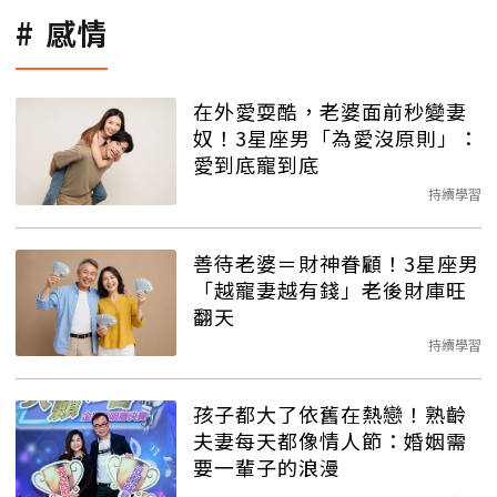
感情
在外愛耍酷，老婆面前秒變妻
奴！3星座男「為愛沒原則」：
愛到底寵到底
持續學習
善待老婆＝財神眷顧！3星座男
「越寵妻越有錢」老後財庫旺
翻天
持續學習
孩子都大了依舊在熱戀！熟齡
夫妻每天都像情人節：婚姻需
要一輩子的浪漫