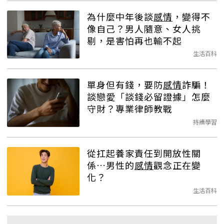
為什麼中年後談
感情
，變得不
像自己？男人隨意、女人挑
剔，是害怕再也輸不起
生活百科
單身但有錢，要防
感情
詐騙！
談戀愛「談錢必留證據」怎麼
守財？專業律師教戰
持續學習
從扛起養家責任到開放性關
係…男性的
感情
觀念正在變
化？
生活百科