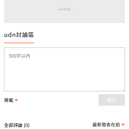
udn討論區
規範
發布
最新發表在前
全部評論 (
)
0