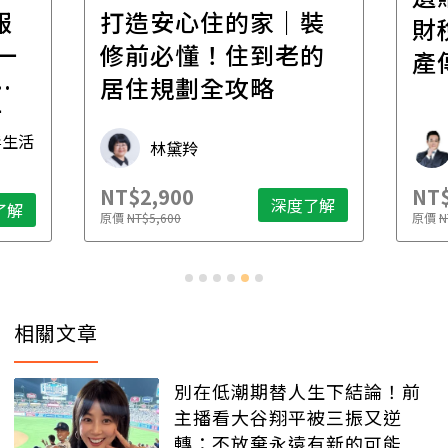
報
打造安心住的家｜裝
財
一
修前必懂！住到老的
產
一
居住規劃全攻略
先
毒生活
林黛羚
NT$2,900
NT$
深度了解
了解
原價
NT$5,600
原價
N
相關文章
別在低潮期替人生下結論！前
主播看大谷翔平被三振又逆
轉：不放棄永遠有新的可能