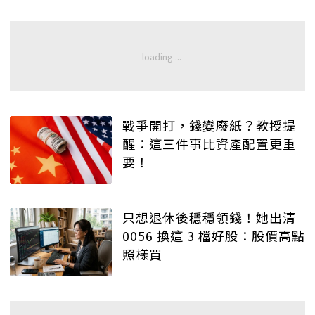
戰爭開打，錢變廢紙？教授提
醒：這三件事比資產配置更重
要！
只想退休後穩穩領錢！她出清
0056 換這 3 檔好股：股價高點
照樣買