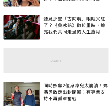
聽見那聲「古阿明」眼眶又紅
了？《魯冰花》數位重映，擦
亮我們共同走過的人生歲月
同時照顧2位身障兒太崩潰！媽
媽勇敢走出封閉圈：有專業支
持不再孤軍奮戰