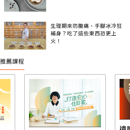
生理期來防腹痛、手腳冰冷狂
補身？吃了這些東西恐更上
火！
推薦課程
遺