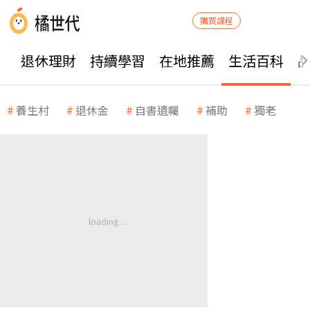
購買課程
退休理財
持續學習
在地推薦
生活百科
養生村
退休金
自書遺囑
補助
獨老