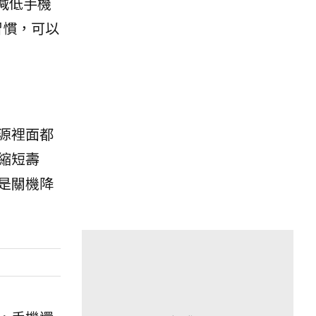
減低手機
習慣，可以
源裡面都
縮短壽
是關機降