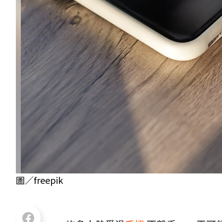
圖／freepik