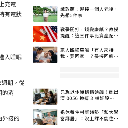
上充電
譚敦慈：迎接一個人老後，
持有電狀
先想5件事
戰爭開打，錢變廢紙？教授
提醒：這三件事比資產配置
更重要！
家人臨終突喊「有人來接
進入睡眠
我、要回家」？醫授回應方
式快學：避免抱憾終生
次週期，從
期的消
只想退休後穩穩領錢！她出
清 0056 換這 3 檔好股：
股價高點照樣買
退休養生村新趨勢「和大學
由外接的
當鄰居」：沒上課不能住、
宿舍變養老房