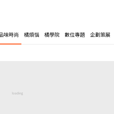
品味時尚
橘煩惱
橘學院
數位專題
企劃策展