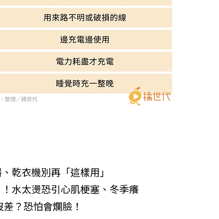
器、乾衣機別再「這樣用」
」！水太燙恐引心肌梗塞、冬季癢
沒差？恐怕會爛臉！