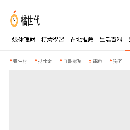
退休理財
持續學習
在地推薦
生活百科
養生村
退休金
自書遺囑
補助
獨老