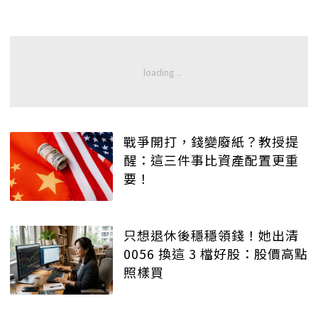
戰爭開打，錢變廢紙？教授提
醒：這三件事比資產配置更重
要！
只想退休後穩穩領錢！她出清
0056 換這 3 檔好股：股價高點
照樣買