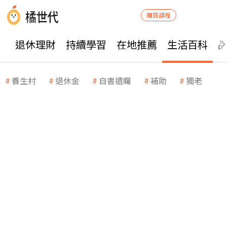
購買課程
退休理財
持續學習
在地推薦
生活百科
養生村
退休金
自書遺囑
補助
獨老