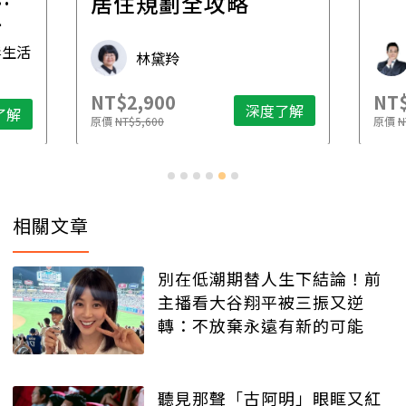
一
居住規劃全攻略
先
毒生活
林黛羚
NT$2,900
NT$
深度了解
了解
原價
NT$5,600
原價
N
相關文章
別在低潮期替人生下結論！前
主播看大谷翔平被三振又逆
轉：不放棄永遠有新的可能
聽見那聲「古阿明」眼眶又紅