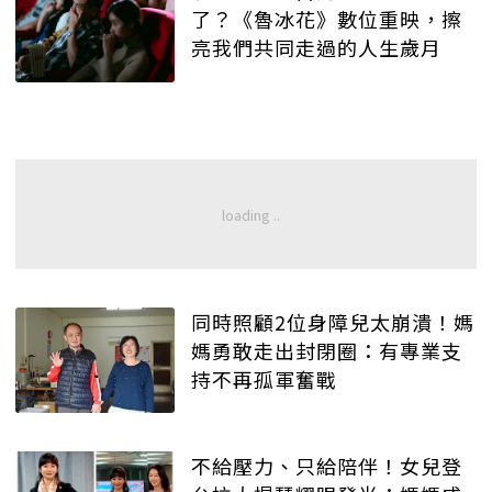
了？《魯冰花》數位重映，擦
亮我們共同走過的人生歲月
同時照顧2位身障兒太崩潰！媽
媽勇敢走出封閉圈：有專業支
持不再孤軍奮戰
不給壓力、只給陪伴！女兒登