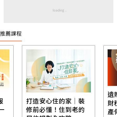
推薦課程
遺
報
打造安心住的家｜裝
財
一
修前必懂！住到老的
產